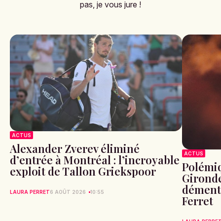
pas, je vous jure !
ACTUS
Alexander Zverev éliminé
ACTUS
d’entrée à Montréal : l’incroyable
Polémiq
exploit de Tallon Griekspoor
Gironde
démente
LAURA PERRET
6 AOÛT 2026
10:55
Ferret