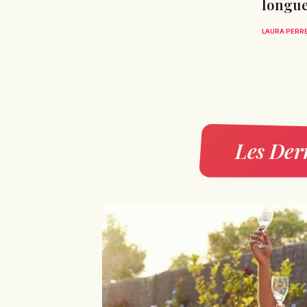
longue
LAURA PERR
Les Dern