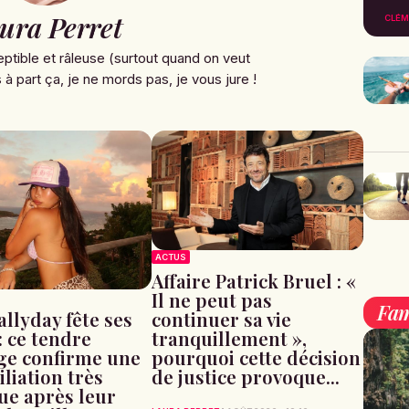
ura Perret
CLÉM
ptible et râleuse (surtout quand on veut
à part ça, je ne mords pas, je vous jure !
ACTUS
Affaire Patrick Bruel : «
Il ne peut pas
Fam
continuer sa vie
allyday fête ses
tranquillement »,
: ce tendre
pourquoi cette décision
e confirme une
de justice provoque...
liation très
ue après leur