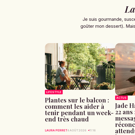
La
Je suis gourmande, susce
goûter mon dessert). Mais 
LIFESTYLE
Plantes sur le balcon :
ACTUS
Jade H
comment les aider à
22 ans 
tenir pendant un week-
messag
end très chaud
réconci
attend
LAURA PERRET
4 AOÛT 2026
11:16