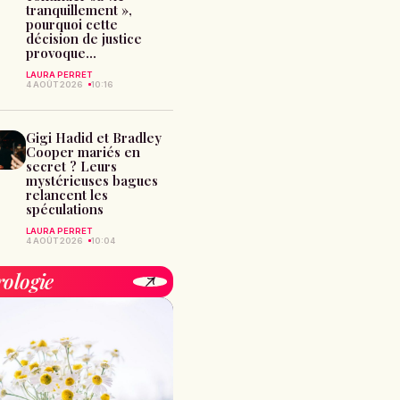
tranquillement »,
pourquoi cette
décision de justice
provoque...
LAURA PERRET
4 AOÛT 2026
10:16
Gigi Hadid et Bradley
Cooper mariés en
secret ? Leurs
mystérieuses bagues
relancent les
spéculations
LAURA PERRET
4 AOÛT 2026
10:04
rologie