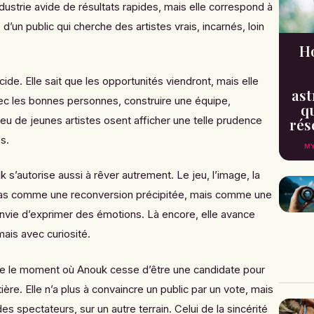
ustrie avide de résultats rapides, mais elle correspond à
d’un public qui cherche des artistes vrais, incarnés, loin
H
cide. Elle sait que les opportunités viendront, mais elle
ast
 avec les bonnes personnes, construire une équipe,
qu
eu de jeunes artistes osent afficher une telle prudence
rés
s.
MY
 s’autorise aussi à rêver autrement. Le jeu, l’image, la
t. Pas comme une reconversion précipitée, mais comme une
envie d’exprimer des émotions. Là encore, elle avance
is avec curiosité.
e le moment où Anouk cesse d’être une candidate pour
tière. Elle n’a plus à convaincre un public par un vote, mais
es spectateurs, sur un autre terrain. Celui de la sincérité