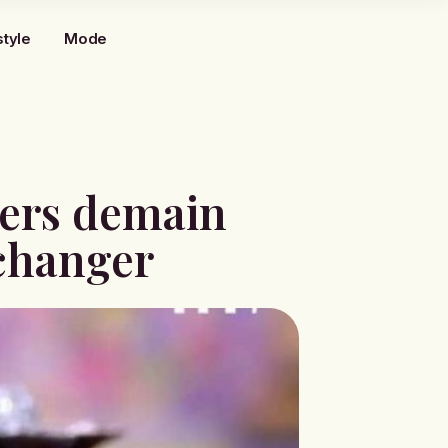
style
Mode
vers demain
 changer