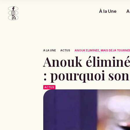
À la Une
A
À LA UNE
ACTUS
ANOUK ÉLIMINÉE, MAIS DÉJÀ TOURNÉE 
Anouk éliminé
: pourquoi son
ACTUS