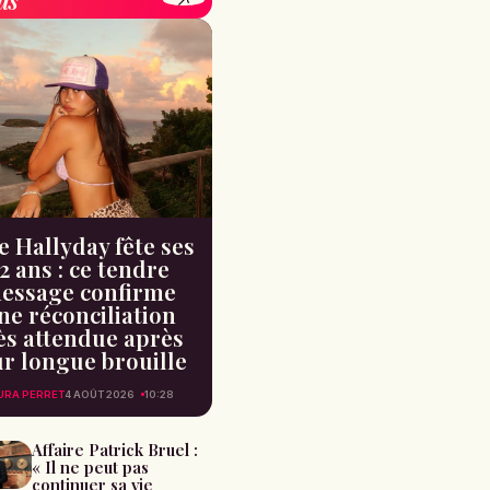
e Hallyday fête ses
2 ans : ce tendre
essage confirme
ne réconciliation
ès attendue après
ur longue brouille
URA PERRET
4 AOÛT 2026
10:28
Affaire Patrick Bruel :
« Il ne peut pas
continuer sa vie