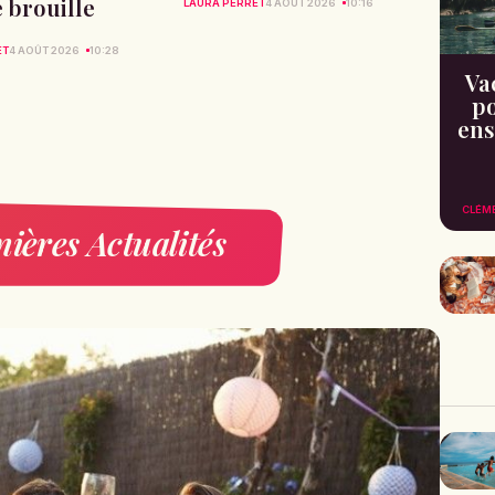
 brouille
LAURA PERRET
4 AOÛT 2026
10:16
ET
4 AOÛT 2026
10:28
Va
po
ens
CLÉM
ières Actualités