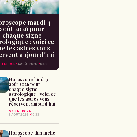
oroscope mardi 4
août 2026 pour
chaque signe
rologique : voici ce
e les astres vous
ervent aujourd’hui
LÈNE DORA
4 AOÛT 2026
08:18
Horoscope lundi 3
août 2026 pour
chaque signe
astrologique : voici ce
que les astres vous
réservent aujourd’hui
MYLÈNE DORA
3 AOÛT 2026
10:33
Horoscope dimanche