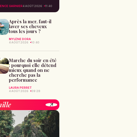
ENCE GARNIER
4 AOÛT 2026
11:40
Après la mer, faut-il
laver ses cheveux
tous les jours ?
MYLÈNE DORA
4 AOÛT 2026
10:40
Marche du soir en été
: pourquoi elle détend
mieux quand on ne
cherche pas la
performance
LAURA PERRET
4 AOÛT 2026
09:28
ille