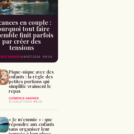
cances en couple :
urquoi tout faire
emble finit parfois
par créer des
tensions
ENCE GARNIER
4 AOÛT 2026
09:04
Pique-nique avec des
enfants : la règle des
petites portions qui
simplifie vraiment le
repas
CLÉMENCE GARNIER
31 JUILLET 2026
16:35
« Je m’ennuie » : que
répondre aux enfants
sans organiser leur
journée à leur place