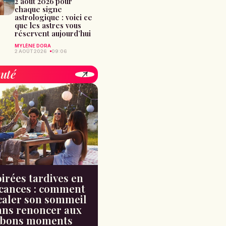
2 août 2026 pour
chaque signe
astrologique : voici ce
que les astres vous
réservent aujourd’hui
MYLÈNE DORA
2 AOÛT 2026
09:06
uté
irées tardives en
cances : comment
caler son sommeil
ans renoncer aux
bons moments