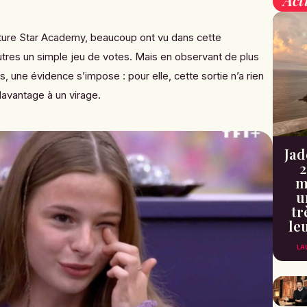
nture Star Academy, beaucoup ont vu dans cette
’autres un simple jeu de votes. Mais en observant de plus
, une évidence s’impose : pour elle, cette sortie n’a rien
davantage à un virage.
Jad
2
m
u
tr
le
LA