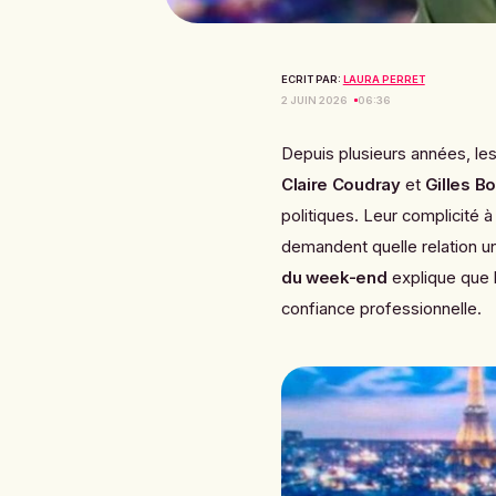
ECRIT PAR:
LAURA PERRET
2 JUIN 2026
06:36
Depuis plusieurs années, le
Claire Coudray
et
Gilles B
politiques. Leur complicité 
demandent quelle relation un
du week-end
explique que l
confiance professionnelle.