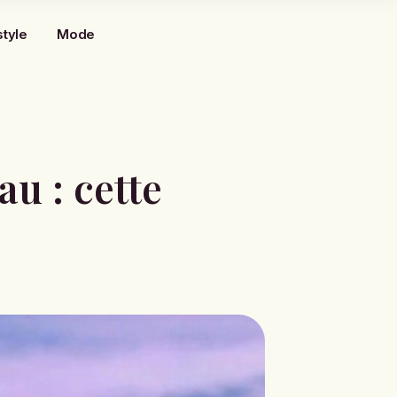
style
Mode
u : cette