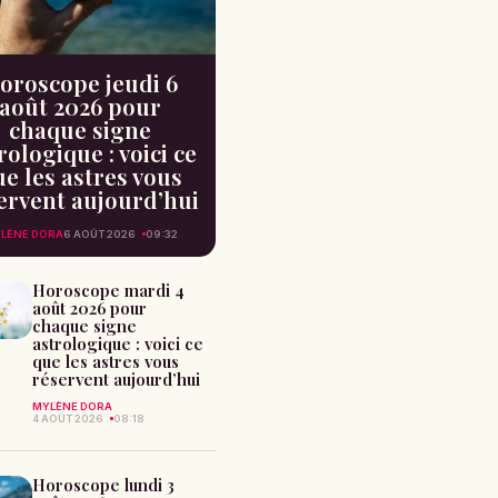
oroscope jeudi 6
août 2026 pour
chaque signe
rologique : voici ce
e les astres vous
ervent aujourd’hui
LÈNE DORA
6 AOÛT 2026
09:32
Horoscope mardi 4
août 2026 pour
chaque signe
astrologique : voici ce
que les astres vous
réservent aujourd’hui
MYLÈNE DORA
4 AOÛT 2026
08:18
Horoscope lundi 3