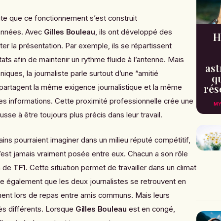
te que ce fonctionnement s’est construit
 années. Avec
Gilles Bouleau
, ils ont développé des
H
ter la présentation. Par exemple, ils se répartissent
ats afin de maintenir un rythme fluide à l’antenne. Mais
ast
ques, la journaliste parle surtout d’une “amitié
qu
rés
ils partagent la même exigence journalistique et la même
 des informations. Cette proximité professionnelle crée une
MY
sse à être toujours plus précis dans leur travail.
ins pourraient imaginer dans un milieu réputé compétitif,
 s’est jamais vraiment posée entre eux. Chacun a son rôle
n de
TF1
. Cette situation permet de travailler dans un climat
ive également que les deux journalistes se retrouvent en
ent lors de repas entre amis communs. Mais leurs
ès différents. Lorsque
Gilles Bouleau
est en congé,