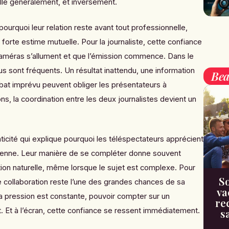
ille généralement, et inversement.
ourquoi leur relation reste avant tout professionnelle,
forte estime mutuelle. Pour la journaliste, cette confiance
 caméras s’allument et que l’émission commence. Dans le
s sont fréquents. Un résultat inattendu, une information
Bea
bat imprévu peuvent obliger les présentateurs à
ns, la coordination entre les deux journalistes devient un
ticité qui explique pourquoi les téléspectateurs apprécient
ntenne. Leur manière de se compléter donne souvent
tion naturelle, même lorsque le sujet est complexe. Pour
So
te collaboration reste l’une des grandes chances de sa
va
la pression est constante, pouvoir compter sur un
re
t. Et à l’écran, cette confiance se ressent immédiatement.
s