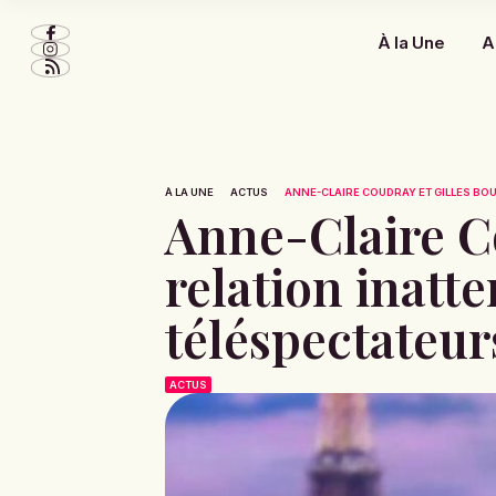
À la Une
A
À LA UNE
ACTUS
ANNE-CLAIRE COUDRAY ET GILLES BOUL
Anne-Claire Co
relation inatte
téléspectateur
ACTUS