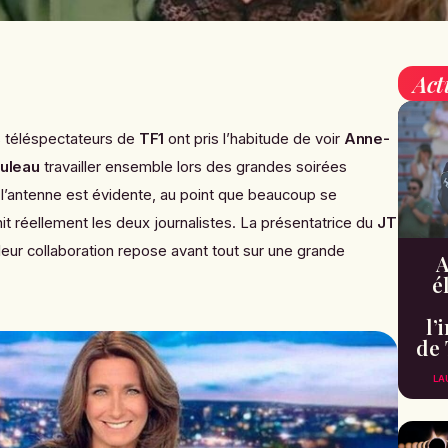
Act
s téléspectateurs de
TF1
ont pris l’habitude de voir
Anne-
ouleau
travailler ensemble lors des grandes soirées
à l’antenne est évidente, au point que beaucoup se
it réellement les deux journalistes. La présentatrice du
JT
eur collaboration repose avant tout sur une grande
A
é
l’
de 
LA