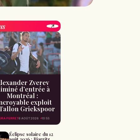
us
lexander Zverev
liminé d’entrée à
Montréal :
incroyable exploit
Tallon Griekspoor
URA PERRET
6 AOÛT 2026
10:55
Éclipse solaire du 12
août 2026 : Biarritz