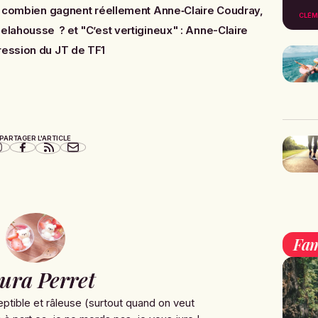
 : combien gagnent réellement Anne‑Claire Coudray,
CLÉM
 Delahousse ?
et
"C’est vertigineux" : Anne-Claire
ression du JT de TF1
PARTAGER L'ARTICLE
Fam
ura Perret
ptible et râleuse (surtout quand on veut