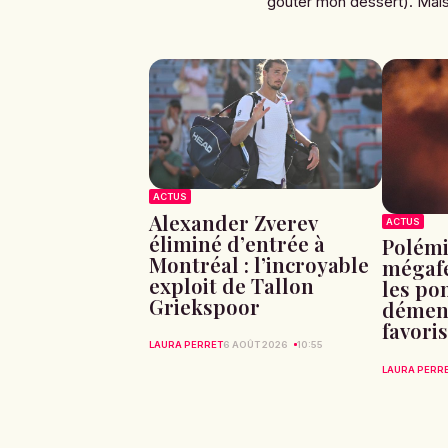
goûter mon dessert). Mais 
ACTUS
Alexander Zverev
ACTUS
éliminé d’entrée à
Polémi
Montréal : l’incroyable
mégafe
exploit de Tallon
les po
Griekspoor
dément
favori
LAURA PERRET
6 AOÛT 2026
10:55
LAURA PERR