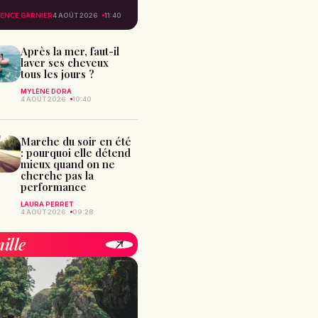
ENCE GARNIER
4 AOÛT 2026
11:40
Après la mer, faut-il
laver ses cheveux
tous les jours ?
MYLÈNE DORA
4 AOÛT 2026
10:40
Marche du soir en été
: pourquoi elle détend
mieux quand on ne
cherche pas la
performance
LAURA PERRET
4 AOÛT 2026
09:28
ille