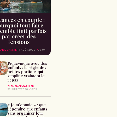
cances en couple :
urquoi tout faire
emble finit parfois
par créer des
tensions
ENCE GARNIER
4 AOÛT 2026
09:04
Pique-nique avec des
enfants : la règle des
petites portions qui
simplifie vraiment le
repas
CLÉMENCE GARNIER
31 JUILLET 2026
16:35
« Je m’ennuie » : que
répondre aux enfants
sans organiser leur