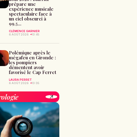
prépare une
expérience musicale
spectaculaire face à
un ciel obscurci à
99,5...
CLÉMENCE GARNIER
6 AOÛT 2026
10:45
Polémique après le
mégafeu en Gironde :
les pompiers
démentent avoir
favorisé le Cap Ferret
LAURA PERRET
6 AOÛT 2026
10:35
rologie