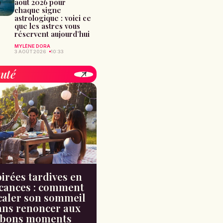
août 2026 pour
chaque signe
astrologique : voici ce
que les astres vous
réservent aujourd’hui
MYLÈNE DORA
3 AOÛT 2026
10:33
uté
irées tardives en
cances : comment
caler son sommeil
ans renoncer aux
bons moments