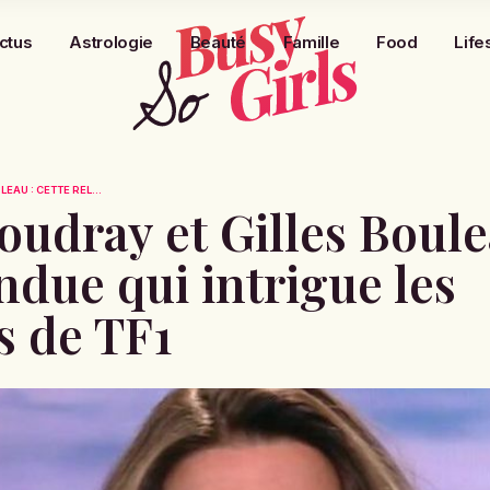
ctus
Astrologie
Beauté
Famille
Food
Life
EAU : CETTE REL...
udray et Gilles Boulea
ndue qui intrigue les
s de TF1