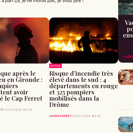
à part ça, je ne mords pas, je vous jure !
Va
po
ens
CLÉM
ACTUS
que après le
Risque d’incendie très
u en Gironde :
élevé dans le sud : 4
mpiers
départements en rouge
ent avoir
et 325 pompiers
sé le Cap Ferret
mobilisés dans la
Drôme
ET
6 AOÛT 2026
10:35
LAURA PERRET
6 AOÛT 2026
10:25