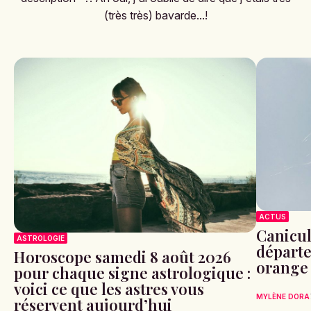
(très très) bavarde...!
ACTUS
Canicule
ASTROLOGIE
départe
Horoscope samedi 8 août 2026
orange
pour chaque signe astrologique :
voici ce que les astres vous
MYLÈNE DORA
réservent aujourd’hui