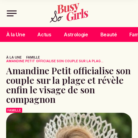
À la Une
Actus
Astrologie
Beauté
Fam
À LA UNE
FAMILLE
AMANDINE PETIT OFFICIALISE SON COUPLE SUR LA PLAG...
Amandine Petit officialise son
couple sur la plage et révèle
enfin le visage de son
compagnon
FAMILLE