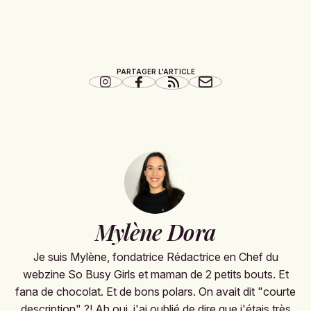
PARTAGER L'ARTICLE
Mylène Dora
Je suis Mylène, fondatrice Rédactrice en Chef du
webzine So Busy Girls et maman de 2 petits bouts. Et
fana de chocolat. Et de bons polars. On avait dit "courte
description" ?! Ah oui, j'ai oublié de dire que j'étais très