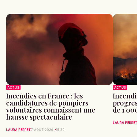
ACTUS
ACTUS
Incendies en France : les
Incendi
candidatures de pompiers
progres
volontaires connaissent une
de 1 00
hausse spectaculaire
LAURA PERRE
LAURA PERRET
7 AOÛT 2026
15:30