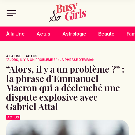
À la Une
Actus
Astrologie
Beauté
Fam
À LA UNE
ACTUS
“ALORS, IL Y A UN PROBLÈME ?” : LA PHRASE D’EMMAN...
“Alors, il y a un problème ?” :
la phrase d’Emmanuel
Macron qui a déclenché une
dispute explosive avec
Gabriel Attal
ACTUS