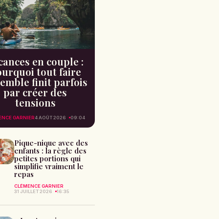
cances en couple :
urquoi tout faire
emble finit parfois
par créer des
tensions
ENCE GARNIER
4 AOÛT 2026
09:04
Pique-nique avec des
enfants : la règle des
petites portions qui
simplifie vraiment le
repas
CLÉMENCE GARNIER
31 JUILLET 2026
16:35