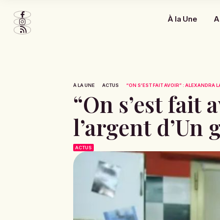
À la Une
A
À LA UNE
ACTUS
“ON S’EST FAIT AVOIR” : ALEXANDRA L
“On s’est fait
l’argent d’Un g
ACTUS