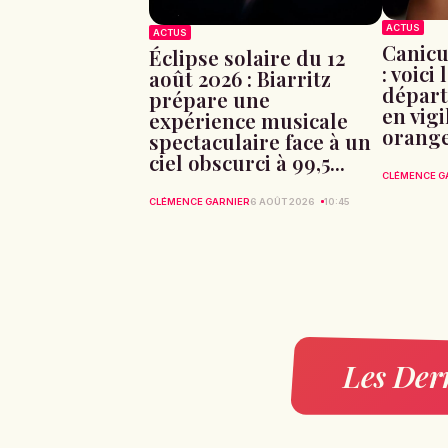
ACTUS
ACTUS
Canicu
Éclipse solaire du 12
: voici 
août 2026 : Biarritz
départ
prépare une
en vig
expérience musicale
orang
spectaculaire face à un
ciel obscurci à 99,5...
CLÉMENCE G
CLÉMENCE GARNIER
6 AOÛT 2026
10:45
Les Dern