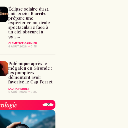
Éclipse solaire du 12
août 2026 : Biarritz
prépare une
expérience musicale
spectaculaire face à
un ciel obscurci à
99,5...
CLÉMENCE GARNIER
6 AOÛT 2026
10:45
Polémique après le
mégafeu en Gironde :
les pompiers
démentent avoir
favorisé le Cap Ferret
LAURA PERRET
6 AOÛT 2026
10:35
rologie