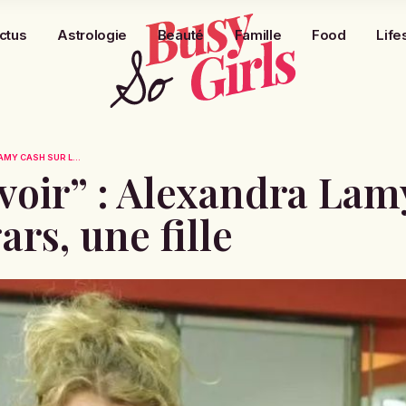
ctus
Astrologie
Beauté
Famille
Food
Life
AMY CASH SUR L...
 avoir” : Alexandra Lam
ars, une fille