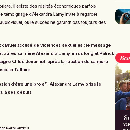
oriété, il existe des réalités économiques parfois
e témoignage d’Alexandra Lamy invite à regarder
’audiovisuel, où le succès ne garantit pas toujours des
ick Bruel accusé de violences sexuelles : le message
et après sa mère Alexandra Lamy en dit long
et
Patrick
Bea
» signé Chloé Jouannet, après la réaction de sa mère
sculer l’affaire
ession d’être une proie” : Alexandra Lamy brise le
écu à ses débuts
So
va
re
PARTAGER L'ARTICLE