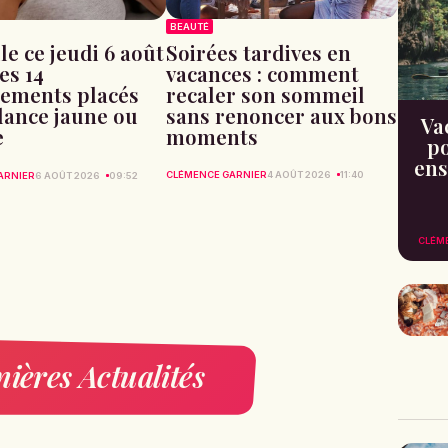
BEAUTÉ
Soirées tardives en
le ce jeudi 6 août
vacances : comment
les 14
recaler son sommeil
ements placés
sans renoncer aux bons
ilance jaune ou
Va
moments
e
po
ens
CLÉMENCE GARNIER
4 AOÛT 2026
11:40
ARNIER
6 AOÛT 2026
09:52
CLÉM
ières Actualités