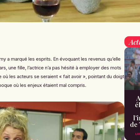
Act
amy
a marqué les esprits. En évoquant les revenus qu’elle
s, une fille, l’actrice n’a pas hésité à employer des mots
e où les acteurs se seraient « fait avoir », pointant du doigt
poque où les enjeux étaient mal compris.
A
é
l’
de 
LA