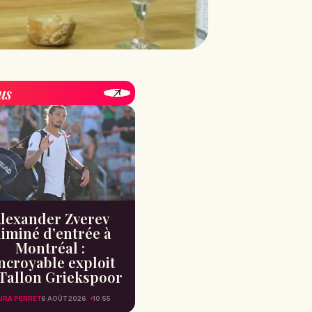
us
lexander Zverev
liminé d’entrée à
Montréal :
incroyable exploit
Tallon Griekspoor
URA PERRET
6 AOÛT 2026
10:55