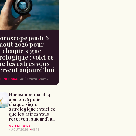
oroscope jeudi 6
août 2026 pour
chaque signe
rologique : voici ce
e les astres vous
ervent aujourd’hui
LÈNE DORA
6 AOÛT 2026
09:32
Horoscope mardi 4
août 2026 pour
chaque signe
astrologique : voici ce
que les astres vous
réservent aujourd’hui
MYLÈNE DORA
4 AOÛT 2026
08:18