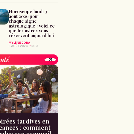
Horoscope lundi 3
août 2026 pour
chaque signe
astrologique : voici ce
que les astres vous
réservent aujourd’hui
MYLÈNE DORA
3 AOÛT 2026
10:33
uté
irées tardives en
cances : comment
caler son sommeil