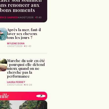
ans renoncer aux
bons moments
ENCE GARNIER
4 AOÛT 2026
11:40
Après la mer, faut-il
laver ses cheveux
tous les jours ?
MYLÈNE DORA
4 AOÛT 2026
10:40
Marche du soir en été
: pourquoi elle détend
mieux quand on ne
cherche pas la
performance
LAURA PERRET
4 AOÛT 2026
09:28
ille