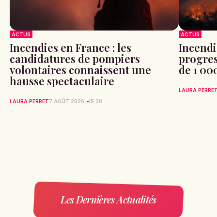
ACTUS
ACTUS
Incendies en France : les
Incendi
candidatures de pompiers
progres
volontaires connaissent une
de 1 00
hausse spectaculaire
LAURA PERRE
LAURA PERRET
7 AOÛT 2026
15:30
Les Dernières Actualités