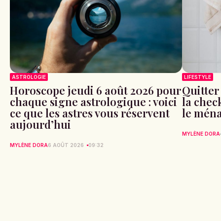
ASTROLOGIE
LIFESTYLE
Horoscope jeudi 6 août 2026 pour
Quitter
chaque signe astrologique : voici
la check
ce que les astres vous réservent
le ména
aujourd’hui
MYLÈNE DORA
MYLÈNE DORA
6 AOÛT 2026
09:32