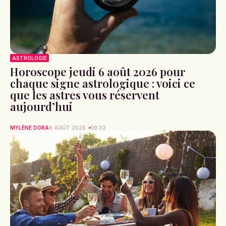
ASTROLOGIE
Horoscope jeudi 6 août 2026 pour
chaque signe astrologique : voici ce
que les astres vous réservent
aujourd’hui
MYLÈNE DORA
6 AOÛT 2026
09:32