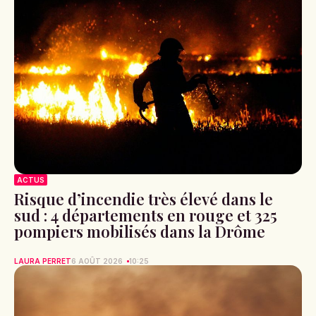
ACTUS
Risque d’incendie très élevé dans le
sud : 4 départements en rouge et 325
pompiers mobilisés dans la Drôme
LAURA PERRET
6 AOÛT 2026
10:25