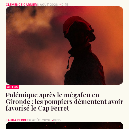
CLÉMENCE GARNIER
6 AOÛT 2026
10:45
ACTUS
Polémique après le mégafeu en
Gironde : les pompiers démentent avoir
favorisé le Cap Ferret
LAURA PERRET
6 AOÛT 2026
10:35