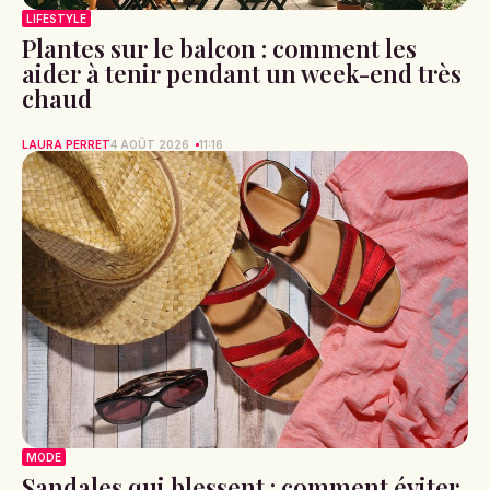
LIFESTYLE
Plantes sur le balcon : comment les
aider à tenir pendant un week-end très
chaud
LAURA PERRET
4 AOÛT 2026
11:16
MODE
Sandales qui blessent : comment éviter