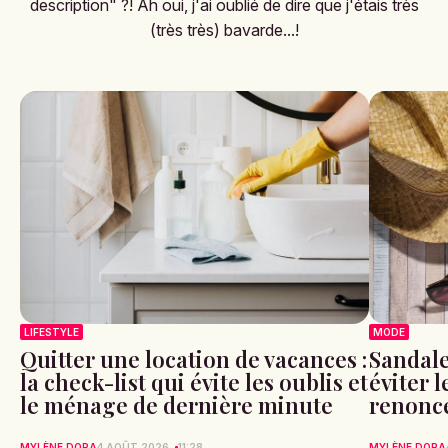
description" ?! Ah oui, j'ai oublié de dire que j'étais très
(très très) bavarde...!
MODE
LIFESTYLE
Sandale
Quitter une location de vacances :
éviter 
la check-list qui évite les oublis et
renonce
le ménage de dernière minute
MYLÈNE DORA
MYLÈNE DORA
4 AOÛT 2026
11:28