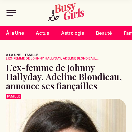
À la Une
Actus
Astrologie
Beauté
Fam
À LA UNE
FAMILLE
L’EX-FEMME DE JOHNNY HALLYDAY, ADELINE BLONDIEAU,...
L’ex-femme de Johnny
Hallyday, Adeline Blondieau,
annonce ses fiançailles
FAMILLE