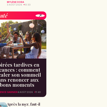
MYLÈNE DORA
3 AOÛT 2026
10:33
uté
irées tardives en
cances : comment
caler son sommeil
ans renoncer aux
bons moments
ENCE GARNIER
4 AOÛT 2026
11:40
Après la mer, faut-il