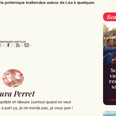
 la polémique inattendue autour de Léa à quelques
Bea
PARTAGER L'ARTICLE
So
va
re
s
ura Perret
CLÉM
ptible et râleuse (surtout quand on veut
à part ça, je ne mords pas, je vous jure !