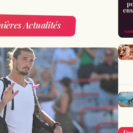
po
ens
ières Actualités
CLÉM
Fo