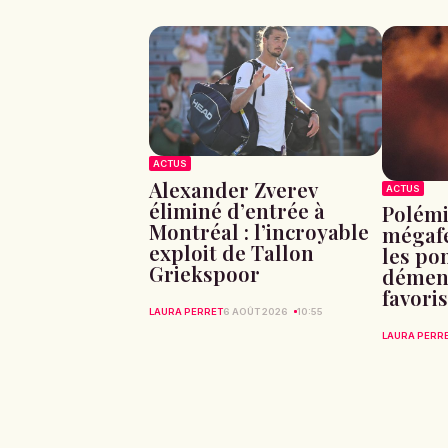
ACTUS
Alexander Zverev
ACTUS
éliminé d’entrée à
Polémi
Montréal : l’incroyable
mégafe
exploit de Tallon
les po
Griekspoor
dément
favori
LAURA PERRET
6 AOÛT 2026
10:55
LAURA PERR