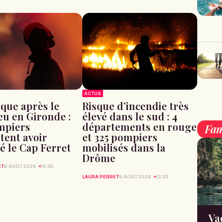
ACTUS
que après le
Risque d’incendie très
u en Gironde :
élevé dans le sud : 4
mpiers
départements en rouge
Fam
ent avoir
et 325 pompiers
sé le Cap Ferret
mobilisés dans la
Drôme
ET
6 AOÛT 2026
10:35
LAURA PERRET
6 AOÛT 2026
10:25
Va