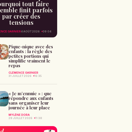
urquoi tout faire
emble finit parfois
par créer des
tensions
ENCE GARNIER
4 AOÛT 2026
09:04
Pique-nique avec des
enfants : la règle des
petites portions qui
simplifie vraiment le
repas
CLÉMENCE GARNIER
31 JUILLET 2026
16:35
« Je m’ennuie » : que
répondre aux enfants
sans organiser leur
journée à leur place
MYLÈNE DORA
29 JUILLET 2026
11:38
od