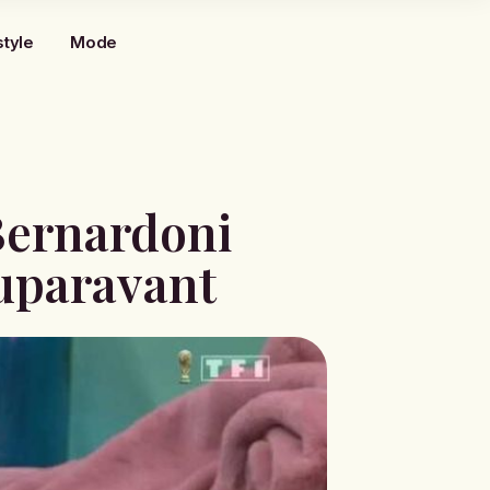
style
Mode
 Bernardoni
auparavant