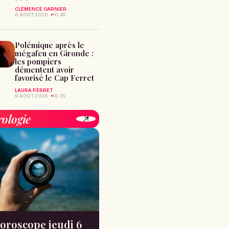
CLÉMENCE GARNIER
6 AOÛT 2026
10:45
Polémique après le
mégafeu en Gironde :
les pompiers
démentent avoir
favorisé le Cap Ferret
LAURA PERRET
6 AOÛT 2026
10:35
rologie
oroscope jeudi 6