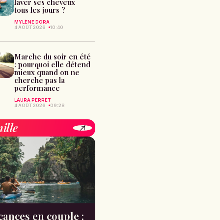
laver ses cheveux
tous les jours ?
MYLÈNE DORA
4 AOÛT 2026
10:40
Marche du soir en été
: pourquoi elle détend
mieux quand on ne
cherche pas la
performance
LAURA PERRET
4 AOÛT 2026
09:28
ille
cances en couple :