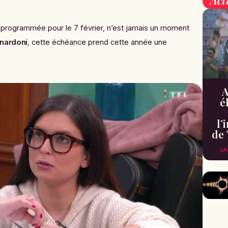
, programmée pour le 7 février, n’est jamais un moment
rnardoni
, cette échéance prend cette année une
A
é
l’
de 
LA