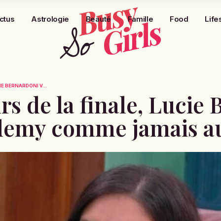
ctus
Astrologie
Beauté
Famille
Food
Life
IE BERNARDONI V...
rs de la finale, Lucie
cademy comme jamais 