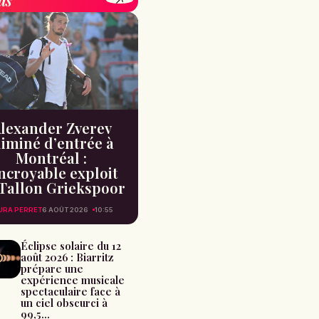
lexander Zverev
liminé d’entrée à
Montréal :
incroyable exploit
Tallon Griekspoor
URA PERRET
6 AOÛT 2026
10:55
Éclipse solaire du 12
août 2026 : Biarritz
prépare une
expérience musicale
spectaculaire face à
un ciel obscurci à
99,5...