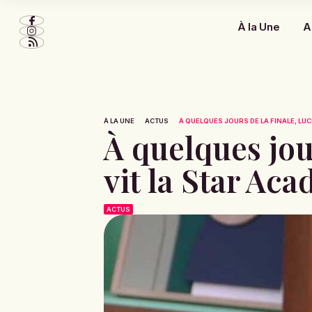
À la Une
A
À LA UNE
ACTUS
À QUELQUES JOURS DE LA FINALE, LUC
À quelques jou
vit la Star A
ACTUS