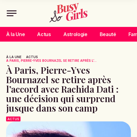
À la Une
Actus
Astrologie
Beauté
Fam
À LA UNE
ACTUS
À PARIS, PIERRE-YVES BOURNAZEL SE RETIRE APRÈS L’...
À Paris, Pierre-Yves
Bournazel se retire après
l’accord avec Rachida Dati :
une décision qui surprend
jusque dans son camp
ACTUS