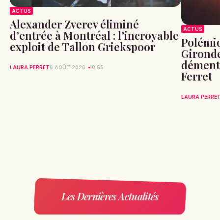
ACTUS
Alexander Zverev éliminé
ACTUS
d’entrée à Montréal : l’incroyable
Polémiq
exploit de Tallon Griekspoor
Gironde
démente
LAURA PERRET
6 AOÛT 2026
10:55
Ferret
LAURA PERRE
Les Dernières Actualités