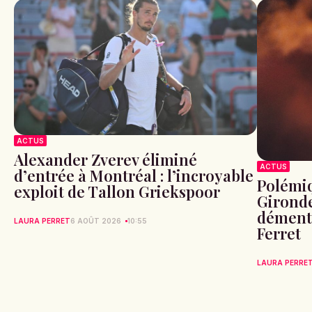
ACTUS
Alexander Zverev éliminé
ACTUS
d’entrée à Montréal : l’incroyable
Polémiq
exploit de Tallon Griekspoor
Gironde
démente
LAURA PERRET
6 AOÛT 2026
10:55
Ferret
LAURA PERRE