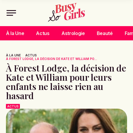
À la Une
Actus
Astrologie
Beauté
Fam
À LA UNE
ACTUS
À FOREST LODGE, LA DÉCISION DE KATE ET WILLIAM PO...
À Forest Lodge, la décision de
Kate et William pour leurs
enfants ne laisse rien au
hasard
ACTUS