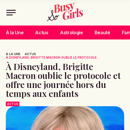
À la Une
Actus
Astrologie
Beauté
Fam
À LA UNE
ACTUS
À DISNEYLAND, BRIGITTE MACRON OUBLIE LE PROTOCOLE...
À Disneyland, Brigitte
Macron oublie le protocole et
offre une journée hors du
temps aux enfants
ACTUS