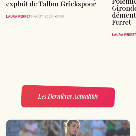
Polémiq
exploit de Tallon Griekspoor
Gironde
démente
LAURA PERRET
6 AOÛT 2026
10:55
Ferret
LAURA PERRE
Les Dernières Actualités