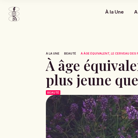
À la Une
A
À LA UNE
BEAUTÉ
À ÂGE ÉQUIVALENT, LE CERVEAU DES 
À âge équivale
plus jeune qu
BEAUTÉ