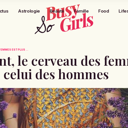
ctus
Astrologie
Beauté
Famille
Food
Life
FEMMES EST PLUS ...
nt, le cerveau des fe
e celui des hommes