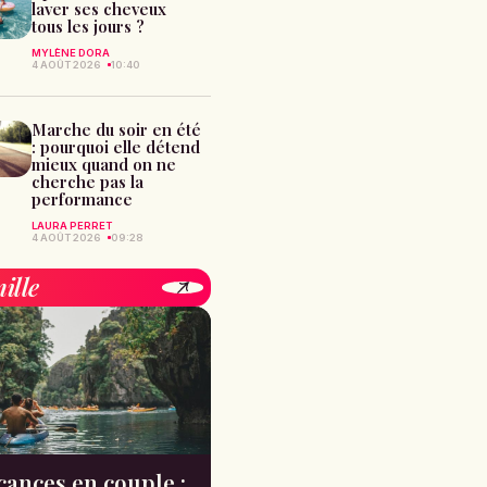
laver ses cheveux
tous les jours ?
MYLÈNE DORA
4 AOÛT 2026
10:40
Marche du soir en été
: pourquoi elle détend
mieux quand on ne
cherche pas la
performance
LAURA PERRET
4 AOÛT 2026
09:28
ille
cances en couple :