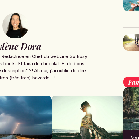
lène Dora
e Rédactrice en Chef du webzine So Busy
s bouts. Et fana de chocolat. Et de bons
 description" ?! Ah oui, j'ai oublié de dire
très (très très) bavarde...!
Fam
Va