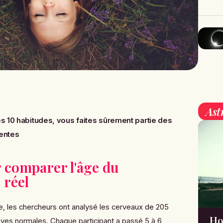
Ast
s 10 habitudes, vous faites sûrement partie des
gentes
 comparer l'âge du
 réel
e, les chercheurs ont analysé les cerveaux de 205
Ho
ives normales. Chaque participant a passé 5 à 6