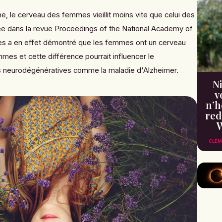
, le cerveau des femmes vieillit moins vite que celui des
e dans la revue
Proceedings of the National Academy of
tes
a en effet démontré que les femmes ont un cerveau
mes et cette différence pourrait influencer le
 neurodégénératives comme la maladie d'Alzheimer.
Ni
v
n’h
red
W
CLÉM