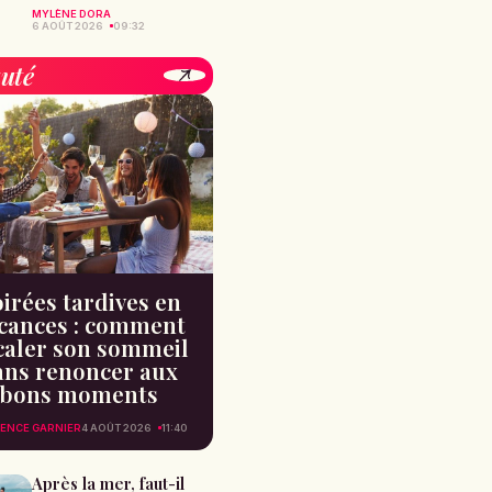
MYLÈNE DORA
6 AOÛT 2026
09:32
uté
irées tardives en
cances : comment
caler son sommeil
ans renoncer aux
bons moments
ENCE GARNIER
4 AOÛT 2026
11:40
Après la mer, faut-il