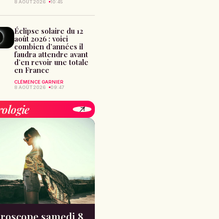
8 AOÛT 2026
10:45
Éclipse solaire du 12
août 2026 : voici
combien d’années il
faudra attendre avant
d’en revoir une totale
en France
CLÉMENCE GARNIER
8 AOÛT 2026
09:47
rologie
roscope samedi 8