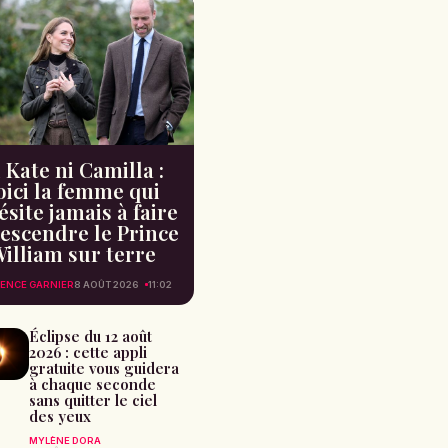
 Kate ni Camilla :
oici la femme qui
ésite jamais à faire
escendre le Prince
illiam sur terre
ENCE GARNIER
8 AOÛT 2026
11:02
Éclipse du 12 août
2026 : cette appli
gratuite vous guidera
à chaque seconde
sans quitter le ciel
des yeux
MYLÈNE DORA