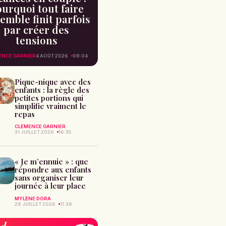
urquoi tout faire
emble finit parfois
par créer des
tensions
ENCE GARNIER
4 AOÛT 2026
09:04
Pique-nique avec des
enfants : la règle des
petites portions qui
simplifie vraiment le
repas
CLÉMENCE GARNIER
31 JUILLET 2026
16:35
« Je m’ennuie » : que
répondre aux enfants
sans organiser leur
journée à leur place
MYLÈNE DORA
29 JUILLET 2026
11:38