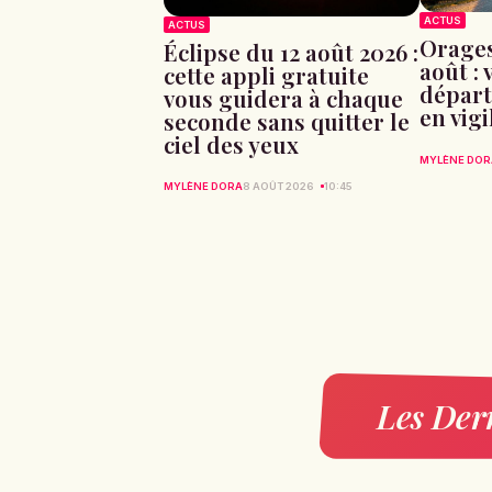
ACTUS
ACTUS
Orages
Éclipse du 12 août 2026 :
août : v
cette appli gratuite
départ
vous guidera à chaque
en vig
seconde sans quitter le
ciel des yeux
MYLÈNE DOR
MYLÈNE DORA
8 AOÛT 2026
10:45
Les Dern