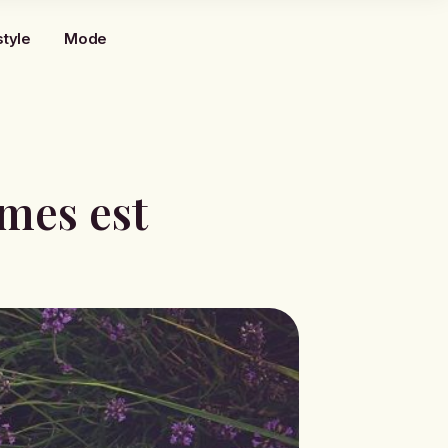
style
Mode
mmes est