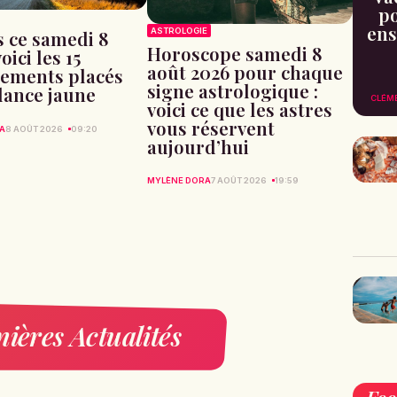
po
ens
ASTROLOGIE
 ce samedi 8
Horoscope samedi 8
oici les 15
août 2026 pour chaque
ements placés
signe astrologique :
ilance jaune
CLÉM
voici ce que les astres
vous réservent
A
8 AOÛT 2026
09:20
aujourd’hui
MYLÈNE DORA
7 AOÛT 2026
19:59
ières Actualités