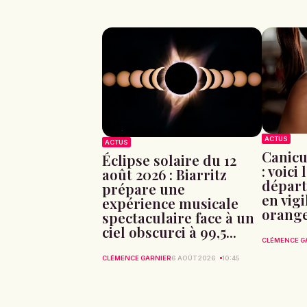
ACTUS
ACTUS
Canicu
Éclipse solaire du 12
: voici 
août 2026 : Biarritz
départ
prépare une
en vig
expérience musicale
orang
spectaculaire face à un
ciel obscurci à 99,5...
CLÉMENCE G
CLÉMENCE GARNIER
6 AOÛT 2026
10:45