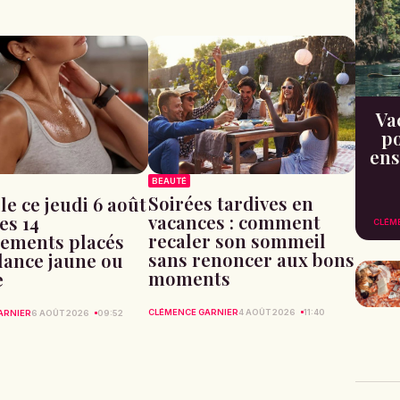
Va
po
ens
BEAUTÉ
Soirées tardives en
le ce jeudi 6 août
vacances : comment
les 14
CLÉM
recaler son sommeil
ements placés
sans renoncer aux bons
ilance jaune ou
moments
e
CLÉMENCE GARNIER
4 AOÛT 2026
11:40
ARNIER
6 AOÛT 2026
09:52