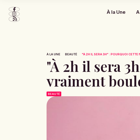
À la Une
A
À LA UNE
BEAUTÉ
"À 2H IL SERA 3H" : POURQUOI CETTE 
"À 2h il sera 3
vraiment boul
BEAUTÉ