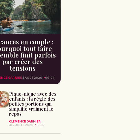
cances en couple :
urquoi tout faire
emble finit parfois
par créer des
tensions
ENCE GARNIER
4 AOÛT 2026
09:04
Pique-nique avec des
enfants : la règle des
petites portions qui
simplifie vraiment le
repas
CLÉMENCE GARNIER
31 JUILLET 2026
16:35