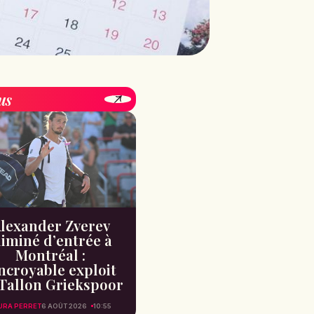
us
lexander Zverev
liminé d’entrée à
Montréal :
incroyable exploit
Tallon Griekspoor
URA PERRET
6 AOÛT 2026
10:55