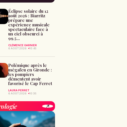
Éclipse solaire du 12
août 2026 : Biarritz
prépare une
expérience musicale
spectaculaire face à
un ciel obscurci à
99,5...
CLÉMENCE GARNIER
6 AOÛT 2026
10:45
Polémique après le
mégafeu en Gironde :
les pompiers
démentent avoir
favorisé le Cap Ferret
LAURA PERRET
6 AOÛT 2026
10:35
rologie