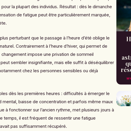
n pour la plupart des individus. Résultat : dès le dimanche
 sensation de fatigue peut être particulièrement marquée,
ète.
H
lus perturbant que le passage à l’heure d’été oblige le
aturel. Contrairement à l’heure d’hiver, qui permet de
ce changement impose une privation de sommeil
ast
qu
eut sembler insignifiante, mais elle suffit à déséquilibrer
rés
notamment chez les personnes sensibles ou déjà
MY
les dès les premières heures : difficultés à émerger le
ard mental, baisse de concentration et parfois même maux
ue à fonctionner sur l’ancien rythme, met plusieurs jours à
e temps, il est fréquent de ressentir une fatigue
n’avait pas suffisamment récupéré.