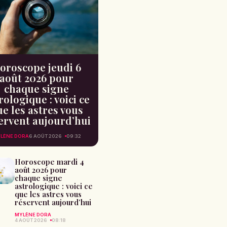
oroscope jeudi 6
août 2026 pour
chaque signe
rologique : voici ce
e les astres vous
ervent aujourd’hui
LÈNE DORA
6 AOÛT 2026
09:32
Horoscope mardi 4
août 2026 pour
chaque signe
astrologique : voici ce
que les astres vous
réservent aujourd’hui
MYLÈNE DORA
4 AOÛT 2026
08:18