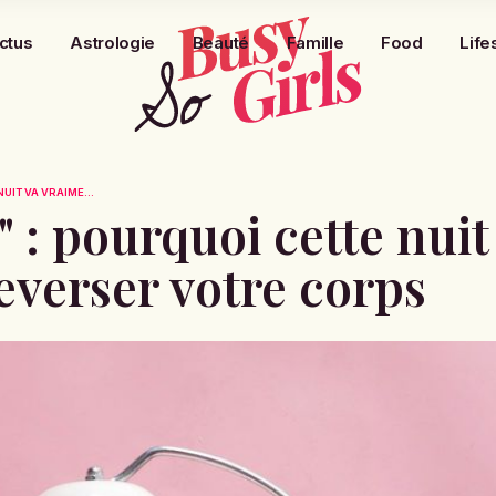
ctus
Astrologie
Beauté
Famille
Food
Life
NUIT VA VRAIME...
h" : pourquoi cette nuit
everser votre corps