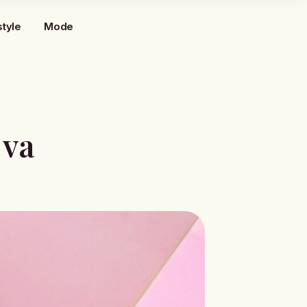
style
Mode
 va