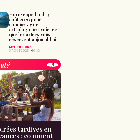
Horoscope lundi 3
août 2026 pour
chaque signe
astrologique : voici ce
que les astres vous
réservent aujourd’hui
MYLÈNE DORA
3 AOÛT 2026
10:33
uté
irées tardives en
cances : comment