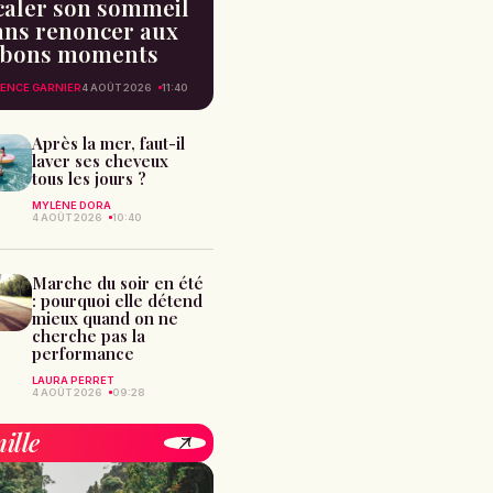
caler son sommeil
ans renoncer aux
bons moments
ENCE GARNIER
4 AOÛT 2026
11:40
Après la mer, faut-il
laver ses cheveux
tous les jours ?
MYLÈNE DORA
4 AOÛT 2026
10:40
Marche du soir en été
: pourquoi elle détend
mieux quand on ne
cherche pas la
performance
LAURA PERRET
4 AOÛT 2026
09:28
ille