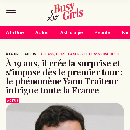
À la Une
Actus
Astrologie
Beauté
Fam
À LA UNE
ACTUS
À 19 ANS, IL CRÉE LA SURPRISE ET S’IMPOSE DÈS LE ...
À 19 ans, il crée la surprise et
s’impose dès le premier tour :
le phénomène Yann Traiteur
intrigue toute la France
ACTUS