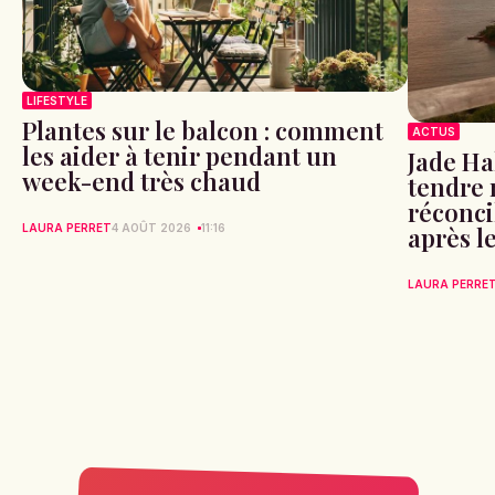
LIFESTYLE
Plantes sur le balcon : comment
ACTUS
les aider à tenir pendant un
Jade Hal
week-end très chaud
tendre
réconci
après l
LAURA PERRET
4 AOÛT 2026
11:16
LAURA PERRE