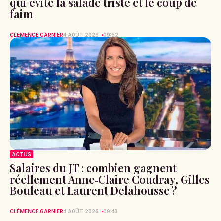
qui évite la salade triste et le coup de
faim
CLÉMENCE GARNIER
4 AOÛT 2026
09:52
ACTUS
Salaires du JT : combien gagnent
réellement Anne‑Claire Coudray, Gilles
Bouleau et Laurent Delahousse ?
CLÉMENCE GARNIER
4 AOÛT 2026
09:43