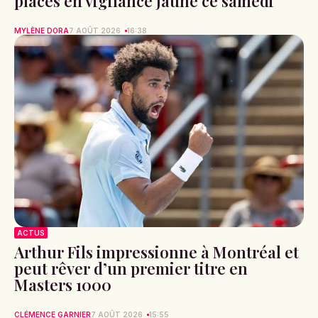
placés en vigilance jaune ce samedi
MYLÈNE DORA
7 AOÛT 2026
16:38
ACTUS
Arthur Fils impressionne à Montréal et
peut rêver d’un premier titre en
Masters 1000
CLÉMENCE GARNIER
7 AOÛT 2026
15:55