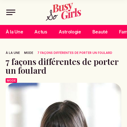
À la Une
Actus
Astrologie
Beauté
Fam
À LA UNE
MODE
7 FAÇONS DIFFÉRENTES DE PORTER UN FOULARD
7 façons différentes de porter
un foulard
MODE