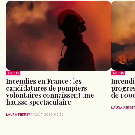
ACTUS
ACTUS
Incendies en France : les
Incendi
candidatures de pompiers
progres
volontaires connaissent une
de 1 00
hausse spectaculaire
LAURA PERRE
LAURA PERRET
7 AOÛT 2026
15:30