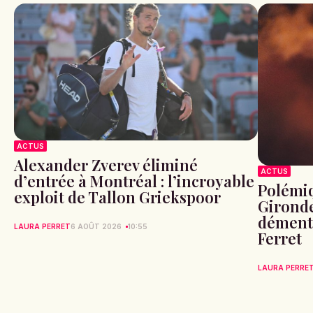
ACTUS
Alexander Zverev éliminé
ACTUS
d’entrée à Montréal : l’incroyable
Polémiq
exploit de Tallon Griekspoor
Gironde
démente
LAURA PERRET
6 AOÛT 2026
10:55
Ferret
LAURA PERRE