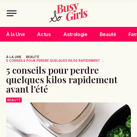
À la Une
Actus
Astrologie
Beauté
Fam
À LA UNE
BEAUTÉ
5 CONSEILS POUR PERDRE QUELQUES KILOS RAPIDEMENT ...
5 conseils pour perdre
quelques kilos rapidement
avant l’été
BEAUTÉ