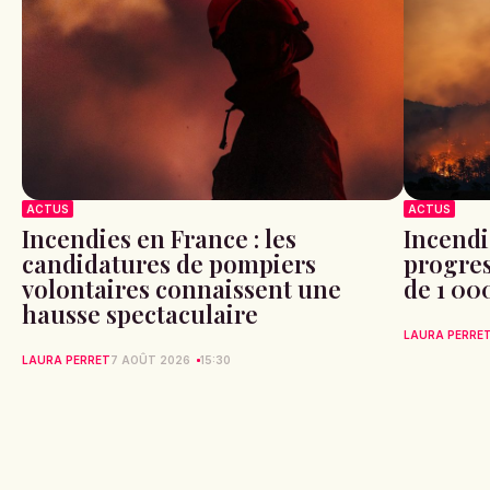
ACTUS
ACTUS
Incendies en France : les
Incendi
candidatures de pompiers
progres
volontaires connaissent une
de 1 00
hausse spectaculaire
LAURA PERRE
LAURA PERRET
7 AOÛT 2026
15:30