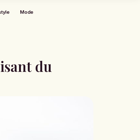
style
Mode
aisant du