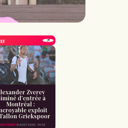
us
lexander Zverev
liminé d’entrée à
Montréal :
incroyable exploit
Tallon Griekspoor
URA PERRET
6 AOÛT 2026
10:55