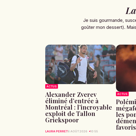
La
Je suis gourmande, susce
goûter mon dessert). Mais 
ACTUS
Alexander Zverev
ACTUS
éliminé d’entrée à
Polémi
Montréal : l’incroyable
mégafe
exploit de Tallon
les po
Griekspoor
dément
favori
LAURA PERRET
6 AOÛT 2026
10:55