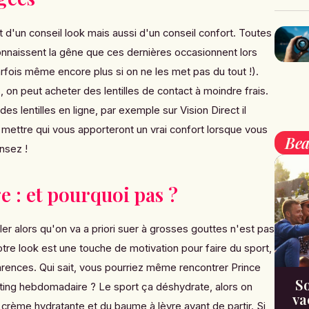
t d'un conseil look mais aussi d'un conseil confort. Toutes
onnaissent la gêne que ces dernières occasionnent lors
rfois même encore plus si on ne les met pas du tout !).
on peut acheter des lentilles de contact à moindre frais.
s lentilles en ligne, par exemple
sur Vision Direct il
mettre qui vous apporteront un vrai confort lorsque vous
Bea
nsez !
e : et pourquoi pas ?
r alors qu'on va a priori suer à grosses gouttes n'est pas
otre look est une touche de motivation pour faire du sport,
parences. Qui sait, vous pourriez même rencontrer
Prince
So
ing hebdomadaire ? Le sport ça déshydrate, alors on
va
 crème hydratante et du baume à lèvre avant de partir. Si