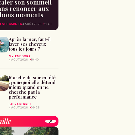
caler son sommeil
ans renoncer aux
bons moments
ENCE GARNIER
4 AOÛT 2026
11:40
Après la mer, faut-il
laver ses cheveux
tous les jours ?
MYLÈNE DORA
4 AOÛT 2026
10:40
Marche du soir en été
: pourquoi elle détend
mieux quand on ne
cherche pas la
performance
LAURA PERRET
4 AOÛT 2026
09:28
ille