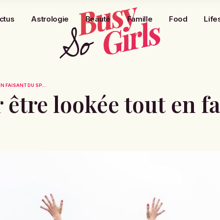
ctus
Astrologie
Beauté
Famille
Food
Life
N FAISANT DU SP...
 être lookée tout en f