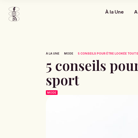
À la Une
A
À LA UNE
MODE
5 CONSEILS POUR ÊTRE LOOKÉE TOUT E
5 conseils pour
sport
MODE