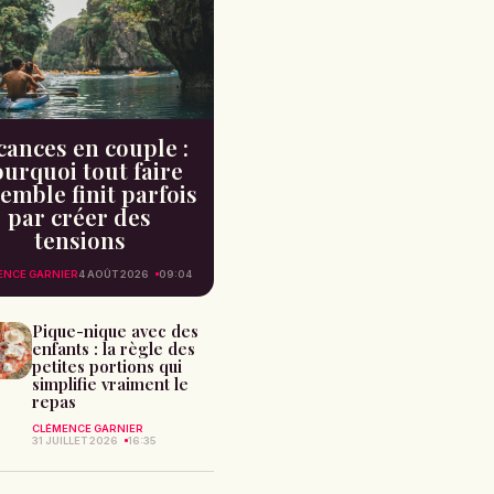
cances en couple :
urquoi tout faire
emble finit parfois
par créer des
tensions
ENCE GARNIER
4 AOÛT 2026
09:04
Pique-nique avec des
enfants : la règle des
petites portions qui
simplifie vraiment le
repas
CLÉMENCE GARNIER
31 JUILLET 2026
16:35