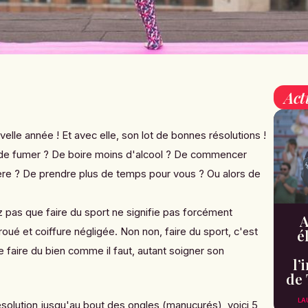
Act
uvelle année ! Et avec elle, son lot de bonnes résolutions !
 de fumer ? De boire moins d'alcool ? De commencer
ère ? De prendre plus de temps pour vous ? Ou alors de
ez pas que faire du sport ne signifie pas forcément
A
troué et coiffure négligée. Non non, faire du sport, c'est
é
e faire du bien comme il faut, autant soigner son
l’
de 
LA
solution jusqu'au bout des ongles (manucurés), voici 5