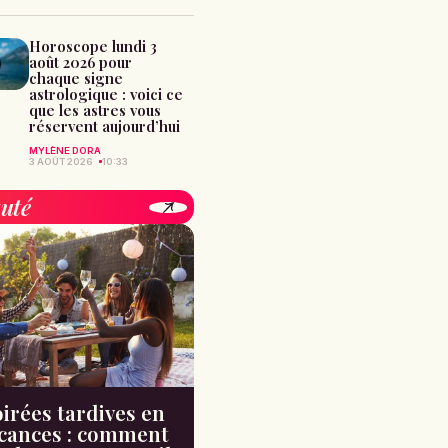
Horoscope lundi 3
août 2026 pour
chaque signe
astrologique : voici ce
que les astres vous
réservent aujourd’hui
MYLÈNE DORA
3 AOÛT 2026
10:33
uté
irées tardives en
cances : comment