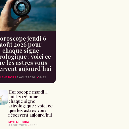
oroscope jeudi 6
août 2026 pour
chaque signe
rologique : voici ce
e les astres vous
ervent aujourd’hui
LÈNE DORA
6 AOÛT 2026
09:32
Horoscope mardi 4
août 2026 pour
chaque signe
astrologique : voici ce
que les astres vous
réservent aujourd’hui
MYLÈNE DORA
4 AOÛT 2026
08:18