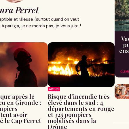
ura Perret
ptible et râleuse (surtout quand on veut
à part ça, je ne mords pas, je vous jure !
Va
po
ens
CLÉM
ACTUS
que après le
Risque d’incendie très
u en Gironde :
élevé dans le sud : 4
mpiers
départements en rouge
ent avoir
et 325 pompiers
sé le Cap Ferret
mobilisés dans la
Drôme