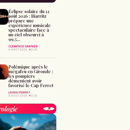
Éclipse solaire du 12
août 2026 : Biarritz
prépare une
expérience musicale
spectaculaire face à
un ciel obscurci à
99,5...
CLÉMENCE GARNIER
6 AOÛT 2026
10:45
Polémique après le
mégafeu en Gironde :
les pompiers
démentent avoir
favorisé le Cap Ferret
LAURA PERRET
6 AOÛT 2026
10:35
rologie