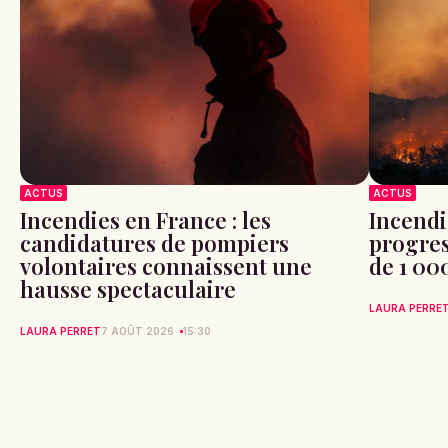
ACTUS
ACTUS
Incendies en France : les
Incendi
candidatures de pompiers
progres
volontaires connaissent une
de 1 00
hausse spectaculaire
LAURA PERRE
LAURA PERRET
7 AOÛT 2026
15:30