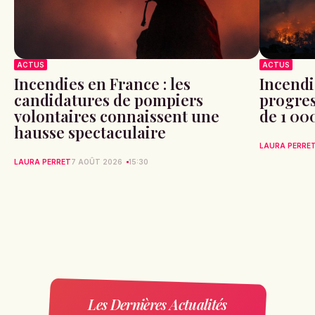
ACTUS
ACTUS
Incendies en France : les
Incendi
candidatures de pompiers
progres
volontaires connaissent une
de 1 00
hausse spectaculaire
LAURA PERRE
LAURA PERRET
7 AOÛT 2026
15:30
Les Dernières Actualités