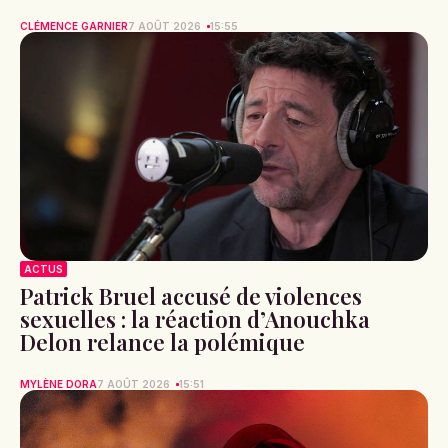
CLÉMENCE GARNIER
7 AOÛT 2026
15:55
ACTUS
Patrick Bruel accusé de violences
sexuelles : la réaction d’Anouchka
Delon relance la polémique
MYLÈNE DORA
7 AOÛT 2026
15:51