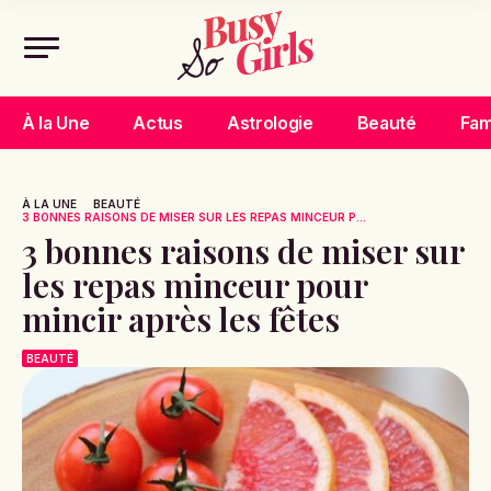
À la Une
Actus
Astrologie
Beauté
Fam
À LA UNE
BEAUTÉ
3 BONNES RAISONS DE MISER SUR LES REPAS MINCEUR P...
3 bonnes raisons de miser sur
les repas minceur pour
mincir après les fêtes
BEAUTÉ