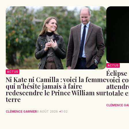
ACTUS
Éclipse 
ACTUS
Ni Kate ni Camilla : voici la femme
voici c
qui n’hésite jamais à faire
attendr
redescendre le Prince William sur
totale 
terre
CLÉMENCE GA
CLÉMENCE GARNIER
8 AOÛT 2026
11:02