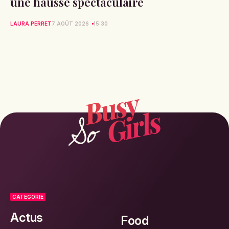
une hausse spectaculaire
LAURA PERRET
7 AOÛT 2026
15:30
CATEGORIE
Actus
Food