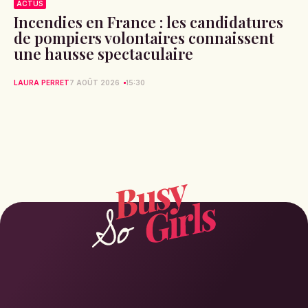
ACTUS
Patrick Bruel accusé de violences
sexuelles : la réaction d’Anouchka
Delon relance la polémique
MYLÈNE DORA
7 AOÛT 2026
15:51
ACTUS
Incendies en France : les candidatures