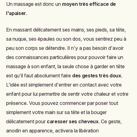
3. Lui faire un massage
relaxant
Nos enfants sont comme nous et accumulent des
tensions tout au long de la journée. Ils sont parfois
tellement excités le soir qu'ils ne parviennent pas à se
calmer, et encore moins à se détendre. Dans ces cas-là,
le coucher devient très laborieux car l'enfant a encore
trop d'énergie et n'est pas dans un état propice au
sommeil. Si l'histoire et la chanson ne l'ont pas assez
détendu, vous pouvez essayer de
lui faire un massage
.
Le toucher est très important pour calmer, soulager ou
tout simplement permettre à un enfant de se sentir aimé.
Un massage est donc un
moyen très efficace de