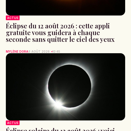
ACTUS
Ni Kate ni Camilla : voici la femme qui
n’hésite jamais à faire redescendre le
Prince William sur terre
CLÉMENCE GARNIER
8 AOÛT 2026
11:02