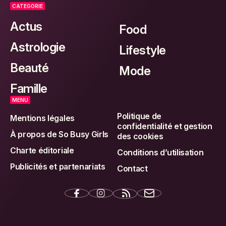
de pompiers volontaires connaissent
une hausse spectaculaire
LAURA PERRET
7 AOÛT 2026
15:30
CATEGORIE