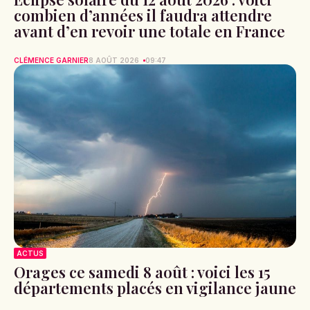
ACTUS
Éclipse du 12 août 2026 : cette appli
gratuite vous guidera à chaque
seconde sans quitter le ciel des yeux
MYLÈNE DORA
8 AOÛT 2026
10:45
ACTUS
Éclipse solaire du 12 août 2026 : voici
combien d’années il faudra attendre