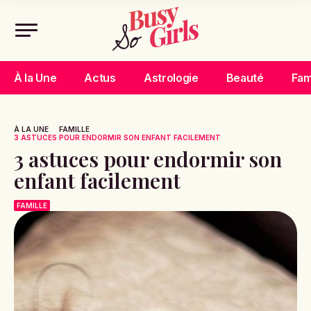
À la Une
Actus
Astrologie
Beauté
Fam
À LA UNE
FAMILLE
3 ASTUCES POUR ENDORMIR SON ENFANT FACILEMENT
3 astuces pour endormir son
enfant facilement
FAMILLE