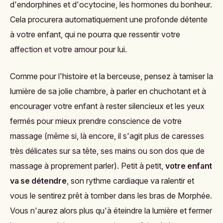
l'apaiser
.
En massant délicatement ses mains, ses pieds, sa tête,
sa nuque, ses épaules ou son dos, vous sentirez peu à
peu son corps se détendre. Il n'y a pas besoin d'avoir
des connaissances particulières pour pouvoir faire un
massage à son enfant, la seule chose à garder en tête
est qu'il faut absolument faire
des gestes très doux
.
L'idée est simplement d'entrer en contact avec votre
enfant pour lui permettre de sentir votre chaleur et votre
présence. Vous pouvez commencer par poser tout
simplement votre main sur sa tête et la bouger
délicatement pour
caresser ses cheveux
. Ce geste,
anodin en apparence, activera la libération
d'endorphines et d'ocytocine, les hormones du bonheur.
Cela procurera automatiquement une profonde détente