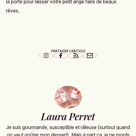
à votre enfant, qui ne pourra que ressentir votre
affection et votre amour pour lui.
Comme pour l'histoire et la berceuse, pensez à tamiser la
lumière de
sa jolie chambre
, à parler en chuchotant et à
encourager votre enfant à rester silencieux et les yeux
fermés pour mieux prendre conscience de votre
massage (même si, là encore, il s'agit plus de caresses
très délicates sur sa tête, ses mains ou son dos que de
massage à proprement parler). Petit à petit,
votre enfant
va se détendre
, son rythme cardiaque va ralentir et
vous le sentirez prêt à tomber dans les bras de Morphée.
Vous n'aurez alors plus qu'à éteindre la lumière et fermer
la porte pour laisser votre petit ange faire de beaux
rêves.