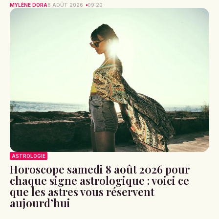
avant d’en revoir une totale en France
CLÉMENCE GARNIER
8 AOÛT 2026
09:47
ACTUS
Orages ce samedi 8 août : voici les 15
départements placés en vigilance jaune
MYLÈNE DORA
8 AOÛT 2026
09:20