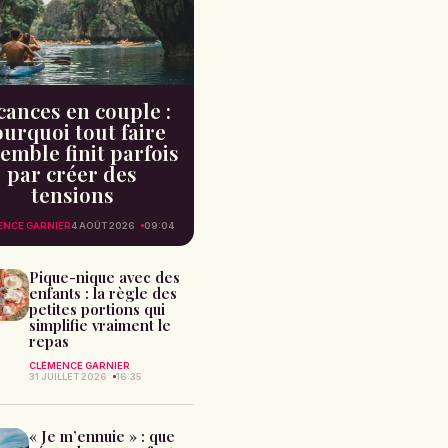
cances en couple :
urquoi tout faire
emble finit parfois
par créer des
tensions
ENCE GARNIER
4 AOÛT 2026
09:04
Pique-nique avec des
enfants : la règle des
petites portions qui
simplifie vraiment le
repas
CLÉMENCE GARNIER
31 JUILLET 2026
16:35
« Je m’ennuie » : que