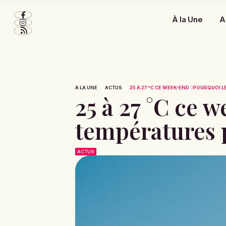
À la Une
A
À LA UNE
ACTUS
25 À 27 °C CE WEEK-END : POURQUOI 
25 à 27 °C ce 
températures 
ACTUS