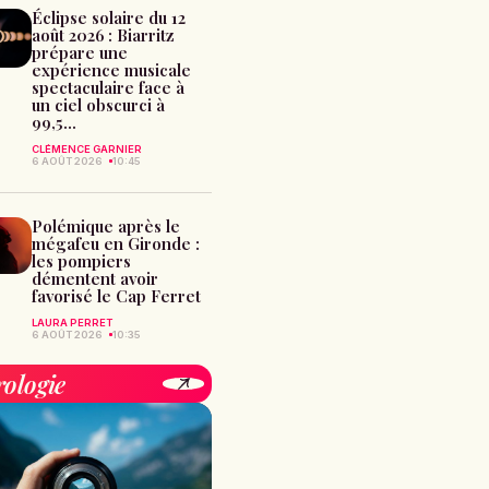
Éclipse solaire du 12
août 2026 : Biarritz
prépare une
expérience musicale
spectaculaire face à
un ciel obscurci à
99,5...
CLÉMENCE GARNIER
6 AOÛT 2026
10:45
Polémique après le
mégafeu en Gironde :
les pompiers
démentent avoir
favorisé le Cap Ferret
LAURA PERRET
6 AOÛT 2026
10:35
rologie