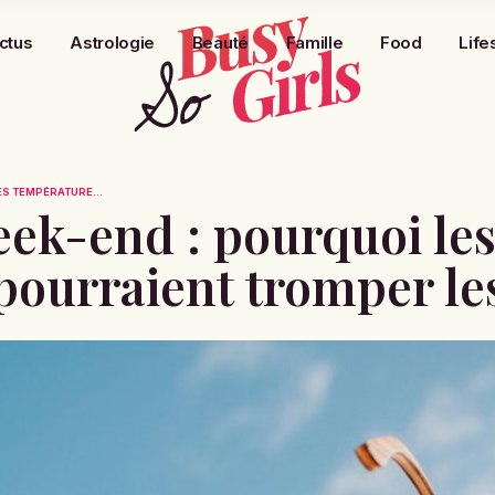
ctus
Astrologie
Beauté
Famille
Food
Life
LES TEMPÉRATURE...
week-end : pourquoi le
pourraient tromper le