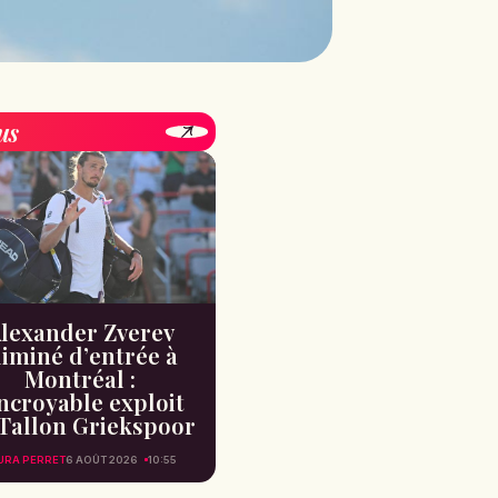
us
lexander Zverev
liminé d’entrée à
Montréal :
incroyable exploit
Tallon Griekspoor
URA PERRET
6 AOÛT 2026
10:55