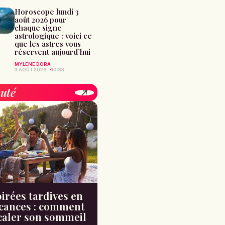
Horoscope lundi 3
août 2026 pour
chaque signe
astrologique : voici ce
que les astres vous
réservent aujourd’hui
MYLÈNE DORA
3 AOÛT 2026
10:33
uté
irées tardives en
cances : comment
caler son sommeil