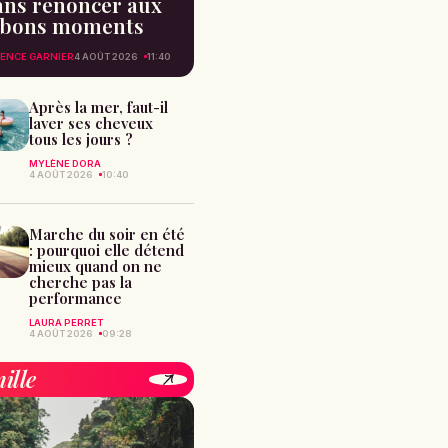
ans renoncer aux
bons moments
ENCE GARNIER
4 AOÛT 2026
11:40
Après la mer, faut-il
laver ses cheveux
tous les jours ?
MYLÈNE DORA
4 AOÛT 2026
10:40
Marche du soir en été
: pourquoi elle détend
mieux quand on ne
cherche pas la
performance
LAURA PERRET
4 AOÛT 2026
09:28
ille