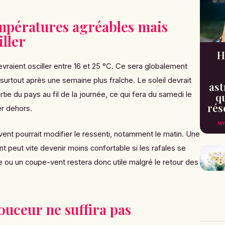
mpératures agréables mais
iller
H
raient osciller entre 16 et 25 °C. Ce sera globalement
surtout après une semaine plus fraîche. Le soleil devrait
ast
tie du pays au fil de la journée, ce qui fera du samedi le
qu
rés
er dehors.
MY
vent pourrait modifier le ressenti, notamment le matin. Une
t peut vite devenir moins confortable si les rafales se
 ou un coupe-vent restera donc utile malgré le retour des
ouceur ne suffira pas