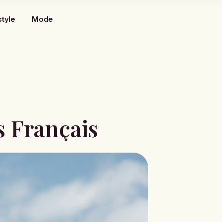
style
Mode
s
s Français