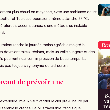
èrement plus chaud en moyenne, avec une ambiance douce
tpellier et Toulouse pourraient même atteindre 27 °C.
ératures s’accompagnera d’une météo plus instable,
rd.
Bea
urraient rendre la journée moins agréable malgré la
ies devraient mieux résister, mais un voile nuageux et des
iefs pourront nuancer l’impression de beau temps. La
ais pas toujours synonyme de ciel serein.
 avant de prévoir une
So
va
 extérieure, mieux vaut vérifier le ciel prévu heure par
re
 semble le créneau le plus favorable, tandis que