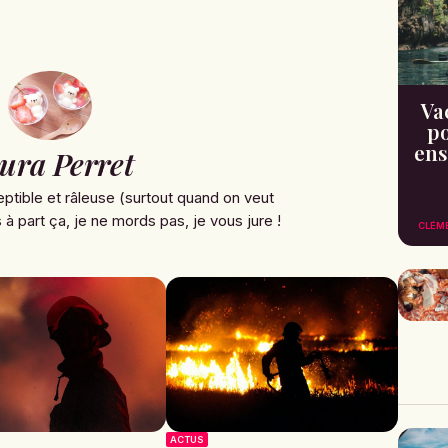
Va
po
ens
ura Perret
ptible et râleuse (surtout quand on veut
à part ça, je ne mords pas, je vous jure !
CLÉM
ACTUS