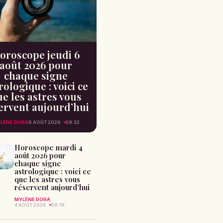
oroscope jeudi 6
août 2026 pour
chaque signe
rologique : voici ce
e les astres vous
ervent aujourd’hui
LÈNE DORA
6 AOÛT 2026
09:32
Horoscope mardi 4
août 2026 pour
chaque signe
astrologique : voici ce
que les astres vous
réservent aujourd’hui
MYLÈNE DORA
4 AOÛT 2026
08:18