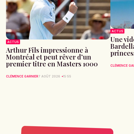
ACTUS
Une vid
ACTUS
Bardell
Arthur Fils impressionne à
princes
Montréal et peut rêver d’un
premier titre en Masters 1000
CLÉMENCE GA
CLÉMENCE GARNIER
7 AOÛT 2026
15:55