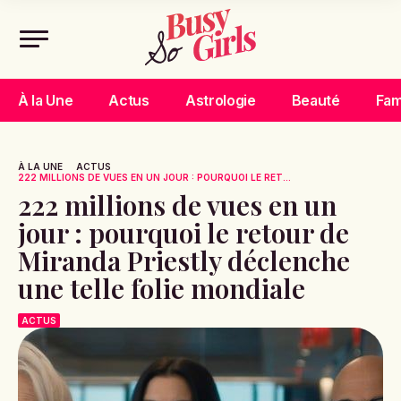
À la Une
Actus
Astrologie
Beauté
Fam
À LA UNE
ACTUS
222 MILLIONS DE VUES EN UN JOUR : POURQUOI LE RET...
222 millions de vues en un
jour : pourquoi le retour de
Miranda Priestly déclenche
une telle folie mondiale
ACTUS