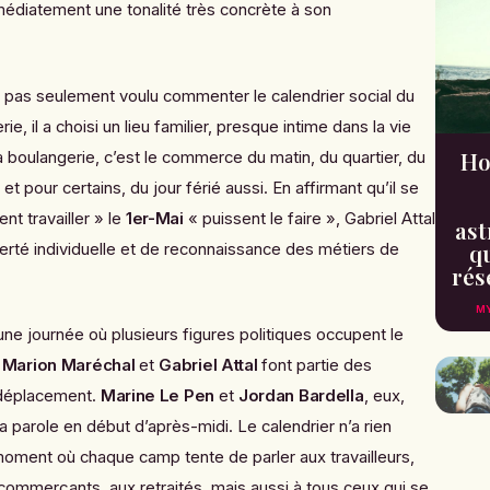
mmédiatement une tonalité très concrète à son
a pas seulement voulu commenter le calendrier social du
rie, il a choisi un lieu familier, presque intime dans la vie
Ho
 boulangerie, c’est le commerce du matin, du quartier, du
et pour certains, du jour férié aussi. En affirmant qu’il se
nt travailler » le
1er-Mai
« puissent le faire », Gabriel Attal
ast
qu
erté individuelle et de reconnaissance des métiers de
rés
MY
 une journée où plusieurs figures politiques occupent le
,
Marion Maréchal
et
Gabriel Attal
font partie des
déplacement.
Marine Le Pen
et
Jordan Bardella
, eux,
 parole en début d’après-midi. Le calendrier n’a rien
 moment où chaque camp tente de parler aux travailleurs,
commerçants, aux retraités, mais aussi à tous ceux qui se