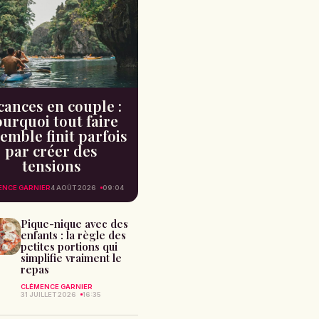
cances en couple :
urquoi tout faire
emble finit parfois
par créer des
tensions
ENCE GARNIER
4 AOÛT 2026
09:04
Pique-nique avec des
enfants : la règle des
petites portions qui
simplifie vraiment le
repas
CLÉMENCE GARNIER
31 JUILLET 2026
16:35