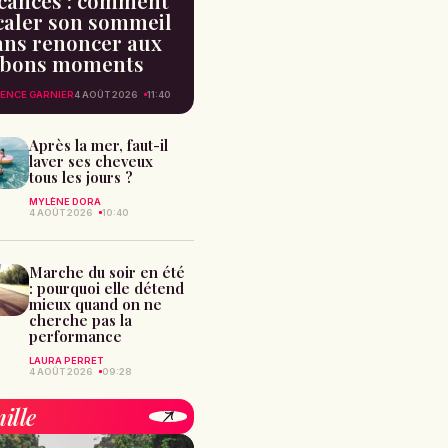
cances : comment
caler son sommeil
ans renoncer aux
bons moments
ENCE GARNIER
4 AOÛT 2026
11:40
Après la mer, faut-il
laver ses cheveux
tous les jours ?
MYLÈNE DORA
4 AOÛT 2026
10:40
Marche du soir en été
: pourquoi elle détend
mieux quand on ne
cherche pas la
performance
LAURA PERRET
4 AOÛT 2026
09:28
ille