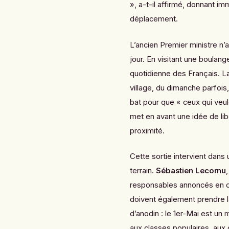
», a-t-il affirmé, donnant i
déplacement.
L’ancien Premier ministre n’
jour. En visitant une boulange
quotidienne des Français. La
village, du dimanche parfois, 
bat pour que « ceux qui veule
met en avant une idée de lib
proximité.
Cette sortie intervient dans
terrain.
Sébastien Lecornu
responsables annoncés en 
doivent également prendre la
d’anodin : le 1er-Mai est un
aux classes populaires, aux 