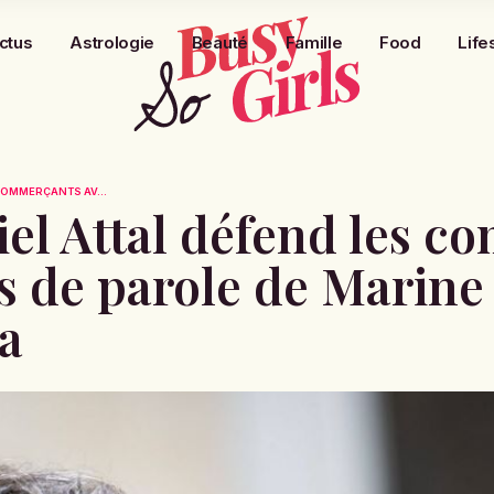
ctus
Astrologie
Beauté
Famille
Food
Life
 COMMERÇANTS AV...
iel Attal défend les 
es de parole de Marine
a