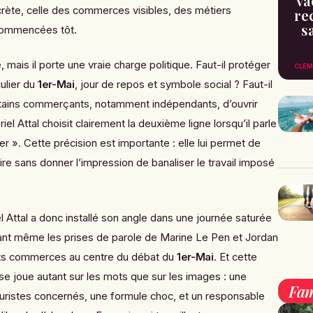
va
rète, celle des commerces visibles, des métiers
re
s
commencées tôt.
, mais il porte une vraie charge politique. Faut-il protéger
CLÉM
culier du
1er-Mai
, jour de repos et symbole social ? Faut-il
rtains commerçants, notamment indépendants, d’ouvrir
iel Attal choisit clairement la deuxième ligne lorsqu’il parle
ler ». Cette précision est importante : elle lui permet de
ire sans donner l’impression de banaliser le travail imposé
 Attal a donc installé son angle dans une journée saturée
ant même les prises de parole de Marine Le Pen et Jordan
etits commerces au centre du débat du
1er-Mai
. Et cette
 se joue autant sur les mots que sur les images : une
Fam
euristes concernés, une formule choc, et un responsable