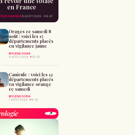
n revoir une totale
en France
ENCE GARNIER
8 AOÛT 2026
09:47
Orages ce samedi 8
août : voici les 15
départements placés
en vigilance jaune
MYLÈNE DORA
8 AOÛT 2026
09:20
Canicule : voici les 12
départements placés
en vigilance orange
ce samedi
MYLÈNE DORA
7 AOÛT 2026
16:42
rologie