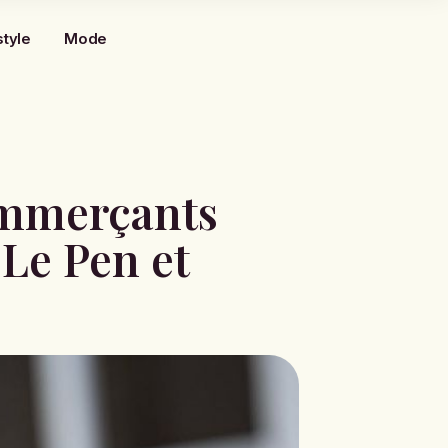
style
Mode
commerçants
 Le Pen et