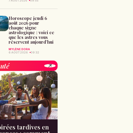
7 AOÛT 2026
09:55
Horoscope jeudi 6
août 2026 pour
chaque signe
astrologique : voici ce
que les astres vous
réservent aujourd’hui
MYLÈNE DORA
6 AOÛT 2026
09:32
uté
irées tardives en