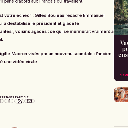
il parle d’abord aux Français qui travaillent.
st votre échec" : Gilles Bouleau recadre Emmanuel
 a déstabilisé le président et glacé le
antes”, voisins agacés : ce qui se murmurait vraiment à
l
.
Va
po
ens
gitte Macron visés par un nouveau scandale : l’ancien
ié une vidéo virale
CLÉM
PARTAGER L'ARTICLE