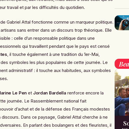
r travail et par les difficultés du quotidien.
 de Gabriel Attal fonctionne comme un marqueur politique.
artisans sans entrer dans un discours trop théorique. Elle
isible : celle d’un responsable politique dans une
essionnels qui travaillent pendant que le pays est censé
stes
, il touche également à une tradition du 1er-Mai,
Bea
 des symboles les plus populaires de cette journée. Le
nt administratif : il touche aux habitudes, aux symboles
ises.
arine Le Pen
et
Jordan Bardella
renforce encore la
tte journée. Le Rassemblement national fait
u pouvoir d’achat et de la défense des Français modestes
discours. Dans ce paysage, Gabriel Attal cherche à ne
So
adversaires. En parlant des boulangers et des fleuristes, il