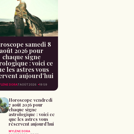
roscope samedi 8
août 2026 pour
chaque signe
rologique : voici ce
e les astres vous
ervent aujourd’hui
LÈNE DORA
7 AOÛT 2026
19:59
Horoscope vendredi
7 août 2026 pour
chaque signe
astrologique : voici ce
que les astres vous
réservent aujourd’hui
MYLÈNE DORA