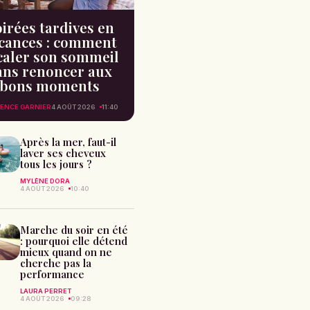
irées tardives en
cances : comment
caler son sommeil
ans renoncer aux
bons moments
ENCE GARNIER
4 AOÛT 2026
11:40
Après la mer, faut-il
laver ses cheveux
tous les jours ?
MYLÈNE DORA
4 AOÛT 2026
10:40
Marche du soir en été
: pourquoi elle détend
mieux quand on ne
cherche pas la
performance
LAURA PERRET
4 AOÛT 2026
09:28