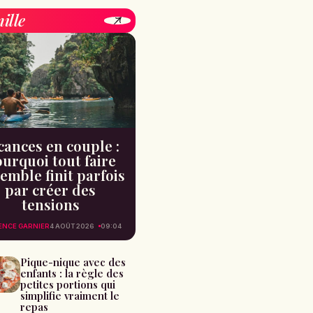
ille
cances en couple :
urquoi tout faire
emble finit parfois
par créer des
tensions
ENCE GARNIER
4 AOÛT 2026
09:04
Pique-nique avec des
enfants : la règle des
petites portions qui
simplifie vraiment le
repas