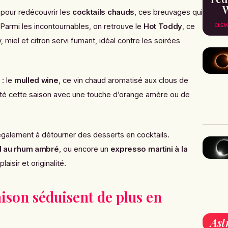
W
e pour redécouvrir les
cocktails chauds
, ces breuvages qui
. Parmi les incontournables, on retrouve le
Hot Toddy
, ce
CLÉM
miel et citron servi fumant, idéal contre les soirées
 : le
mulled wine
, ce vin chaud aromatisé aux clous de
visité cette saison avec une touche d’orange amère ou de
galement à détourner des desserts en cocktails.
d au rhum ambré
, ou encore un
expresso martini à la
aisir et originalité.
ison séduisent de plus en
Ast