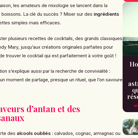
aison, les amateurs de mixologie se lancent dans la
s boissons. La clé du succès ? Miser sur des
ingrédients
ettes simples mais efficaces.
ster plusieurs
recettes de cocktails
, des grands classiques
y Mary, jusqu’aux créations originales parfaites pour
de trouver le cocktail qui est parfaitement à votre goût !
Ho
on s’explique aussi par la recherche de convivialité :
 un moment de partage, presque un rituel, que l’on savoure
ast
qu
rés
aveurs d’antan et des
MY
isanaux
erte des
alcools oubliés
: calvados, cognac, armagnac ou