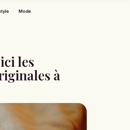
style
Mode
ici les
riginales à