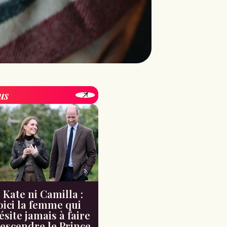
us
 Kate ni Camilla :
oici la femme qui
ésite jamais à faire
escendre le Prince