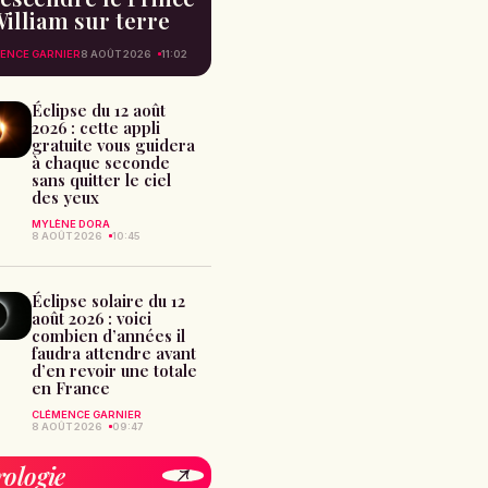
illiam sur terre
ENCE GARNIER
8 AOÛT 2026
11:02
Éclipse du 12 août
2026 : cette appli
gratuite vous guidera
à chaque seconde
sans quitter le ciel
des yeux
MYLÈNE DORA
8 AOÛT 2026
10:45
Éclipse solaire du 12
août 2026 : voici
combien d’années il
faudra attendre avant
d’en revoir une totale
en France
CLÉMENCE GARNIER
8 AOÛT 2026
09:47
rologie