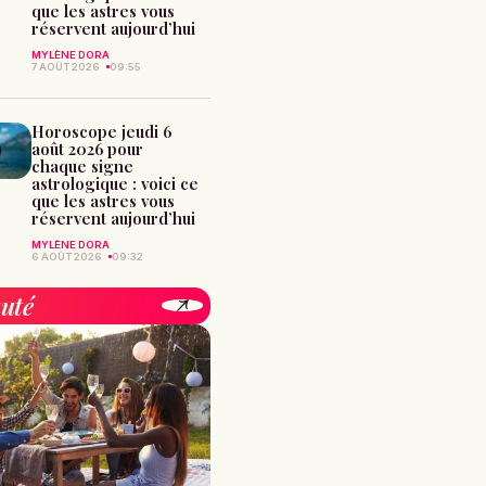
que les astres vous
réservent aujourd’hui
MYLÈNE DORA
7 AOÛT 2026
09:55
Horoscope jeudi 6
août 2026 pour
chaque signe
astrologique : voici ce
que les astres vous
réservent aujourd’hui
MYLÈNE DORA
6 AOÛT 2026
09:32
uté