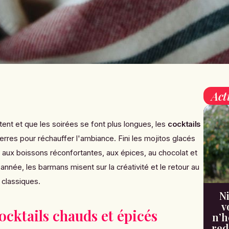
Act
ent et que les soirées se font plus longues, les
cocktails
erres pour réchauffer l'ambiance. Fini les mojitos glacés
ace aux boissons réconfortantes, aux épices, au chocolat et
année, les barmans misent sur la créativité et le retour au
s classiques.
Ni
v
ocktails chauds et épicés
n’h
red