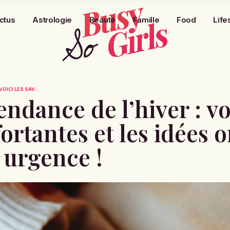
ctus
Astrologie
Beauté
Famille
Food
Life
OICI LES SAV...
endance de l’hiver : vo
rtantes et les idées o
e urgence !