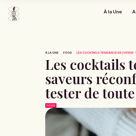
À la Une
A
À LA UNE
FOOD
LES COCKTAILS TENDANCE DE L’HIVER : V
Les cocktails t
saveurs réconfo
tester de tout
FOOD