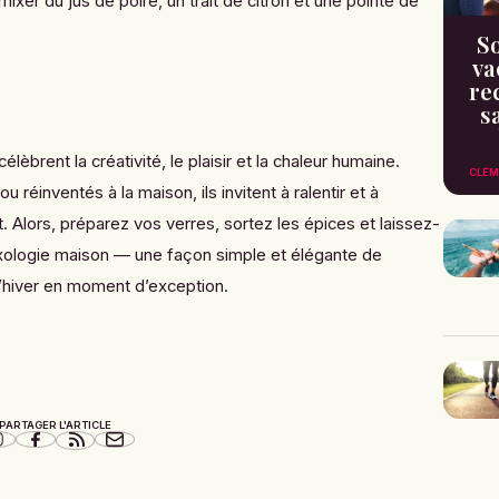
 mixer du jus de poire, un trait de citron et une pointe de
So
va
re
s
célèbrent la créativité, le plaisir et la chaleur humaine.
CLÉM
u réinventés à la maison, ils invitent à ralentir et à
. Alors, préparez vos verres, sortez les épices et laissez-
mixologie maison — une façon simple et élégante de
d’hiver en moment d’exception.
PARTAGER L'ARTICLE