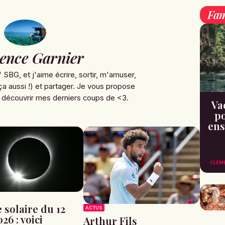
Fam
ence Garnier
' SBG, et j'aime écrire, sortir, m'amuser,
ça aussi !) et partager. Je vous propose
 découvrir mes derniers coups de <3.
Va
po
ens
CLÉM
 solaire du 12
ACTUS
26 : voici
Arthur Fils