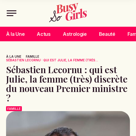
À la Une
Actus
Astrologie
Beauté
Fam
À LA UNE
FAMILLE
SÉBASTIEN LECORNU : QUI EST JULIE, LA FEMME (TRÈS...
Sébastien Lecornu : qui est
Julie, la femme (très) discrète
du nouveau Premier ministre
?
FAMILLE