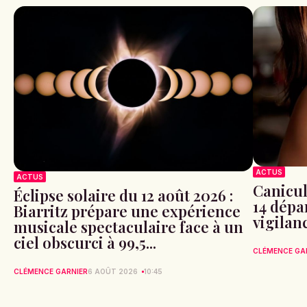
ACTUS
ACTUS
Canicule
Éclipse solaire du 12 août 2026 :
14 dépa
Biarritz prépare une expérience
vigilan
musicale spectaculaire face à un
ciel obscurci à 99,5...
CLÉMENCE GA
CLÉMENCE GARNIER
6 AOÛT 2026
10:45