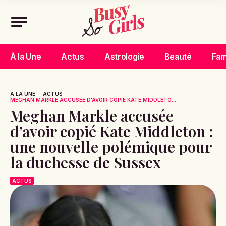
À la Une
Actus
Astrologie
Beauté
Fam
À LA UNE
ACTUS
MEGHAN MARKLE ACCUSÉE D’AVOIR COPIÉ KATE MIDDLETO...
Meghan Markle accusée
d’avoir copié Kate Middleton :
une nouvelle polémique pour
la duchesse de Sussex
ACTUS