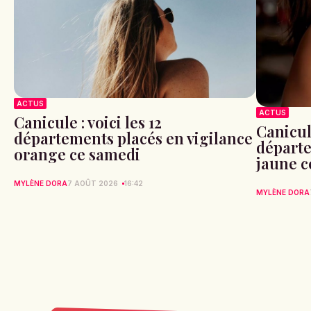
ACTUS
ACTUS
Canicule : voici les 12
Canicule
départements placés en vigilance
départe
orange ce samedi
jaune c
MYLÈNE DORA
7 AOÛT 2026
16:42
MYLÈNE DORA