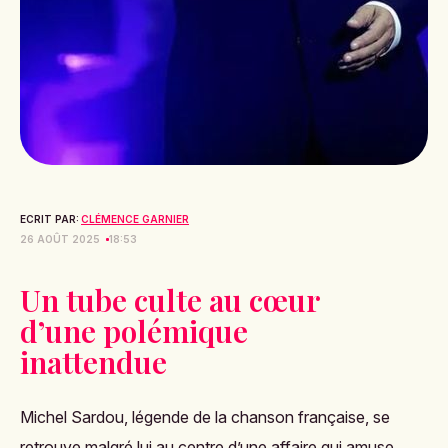
ECRIT PAR:
CLÉMENCE GARNIER
26 AOÛT 2025
18:53
Un tube culte au cœur
d’une polémique
inattendue
Michel Sardou, légende de la chanson française, se
retrouve malgré lui au centre d’une affaire qui amuse