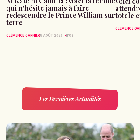
Ni Kate ni Camilla : voici la femme
voici c
qui n’hésite jamais à faire
attendr
redescendre le Prince William sur
totale 
terre
CLÉMENCE GA
CLÉMENCE GARNIER
8 AOÛT 2026
11:02
Les Dernières Actualités