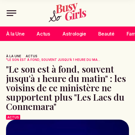
À la Une
Actus
Astrologie
Beauté
Fam
À LA UNE
ACTUS
"LE SON EST À FOND, SOUVENT JUSQU'À 1 HEURE DU MA...
"Le son est à fond, souvent
jusqu'à 1 heure du matin" : les
voisins de ce ministère ne
supportent plus "Les Lacs du
Connemara"
ACTUS