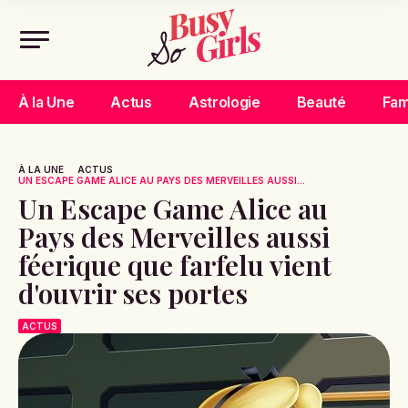
À la Une
Actus
Astrologie
Beauté
Fam
À LA UNE
ACTUS
UN ESCAPE GAME ALICE AU PAYS DES MERVEILLES AUSSI...
Un Escape Game Alice au
Pays des Merveilles aussi
féerique que farfelu vient
d'ouvrir ses portes
ACTUS