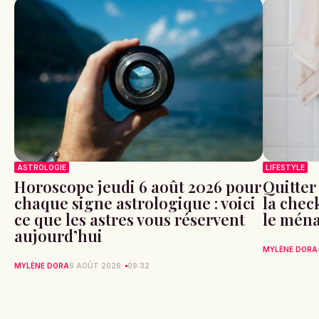
ASTROLOGIE
LIFESTYLE
Horoscope jeudi 6 août 2026 pour
Quitter
chaque signe astrologique : voici
la check
ce que les astres vous réservent
le ména
aujourd’hui
MYLÈNE DORA
MYLÈNE DORA
6 AOÛT 2026
09:32