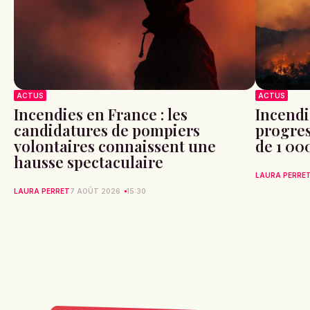
ACTUS
ACTUS
Incendies en France : les
Incendi
candidatures de pompiers
progres
volontaires connaissent une
de 1 00
hausse spectaculaire
LAURA PERRE
LAURA PERRET
7 AOÛT 2026
15:30