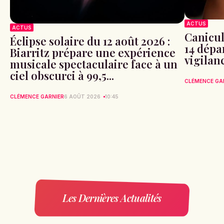
ACTUS
ACTUS
Canicule
Éclipse solaire du 12 août 2026 :
14 dépa
Biarritz prépare une expérience
vigilan
musicale spectaculaire face à un
ciel obscurci à 99,5...
CLÉMENCE GA
CLÉMENCE GARNIER
6 AOÛT 2026
10:45
Les Dernières Actualités