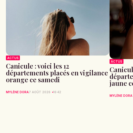
ACTUS
ACTUS
Canicule : voici les 12
Canicule
départements placés en vigilance
départe
orange ce samedi
jaune c
MYLÈNE DORA
7 AOÛT 2026
16:42
MYLÈNE DORA