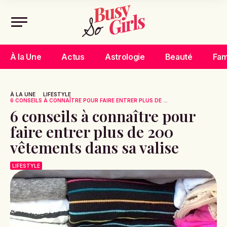
À la Une
Actus
Astrologie
Beauté
Fam
À LA UNE
LIFESTYLE
6 CONSEILS À CONNAÎTRE POUR FAIRE ENTRER PLUS DE ...
6 conseils à connaître pour
faire entrer plus de 200
vêtements dans sa valise
LIFESTYLE