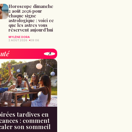
Horoscope dimanche
2 août 2026 pour
chaque signe
astrologique : voici ce
que les astres vous
réservent aujourd’hui
MYLÈNE DORA
2 AOÛT 2026
09:06
uté
irées tardives en
cances : comment
caler son sommeil