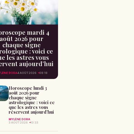
oroscope mardi 4
août 2026 pour
chaque signe
rologique : voici ce
e les astres vous
ervent aujourd’hui
LÈNE DORA
4 AOÛT 2026
08:18
Horoscope lundi 3
août 2026 pour
chaque signe
astrologique : voici ce
que les astres vous
réservent aujourd’hui
MYLÈNE DORA
3 AOÛT 2026
10:33