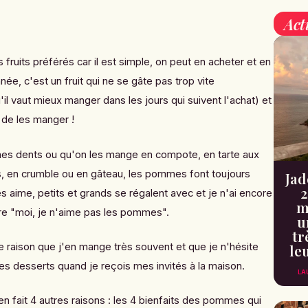
Act
fruits préférés car il est simple, on peut en acheter et en
ée, c'est un fruit qui ne se gâte pas trop vite
il vaut mieux manger dans les jours qui suivent l'achat) et
n de les manger !
nes dents ou qu'on les mange en compote, en
tarte aux
s,
en crumble
ou en gâteau, les pommes font toujours
Jad
2
es aime, petits et grands se régalent avec et je n'ai encore
m
re "moi, je n'aime pas les pommes".
u
tr
e raison que j'en mange très souvent et que je n'hésite
le
es desserts quand je reçois mes invités à la maison.
LA
a en fait 4 autres raisons : les 4 bienfaits des pommes qui