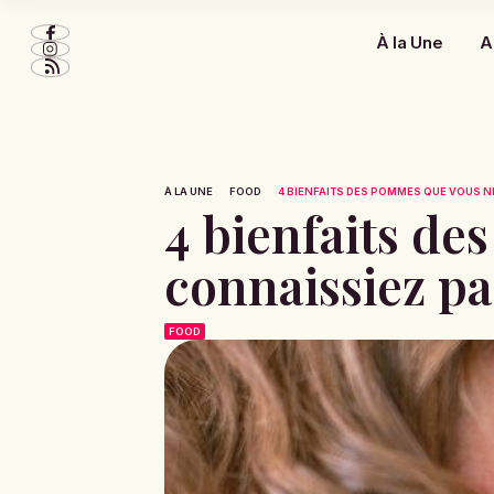
À la Une
A
À LA UNE
FOOD
4 BIENFAITS DES POMMES QUE VOUS N
4 bienfaits d
connaissiez pa
FOOD