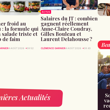
ACTUS
Salaires du JT : combien
gagnent réellement
er froid au
Anne‑Claire Coudray,
 : la formule qui
Gilles Bouleau et
a salade triste et
Laurent Delahousse ?
p de faim
Bea
CLÉMENCE GARNIER
4 AOÛT 2026
09:43
ARNIER
4 AOÛT 2026
09:52
So
ières Actualités
va
re