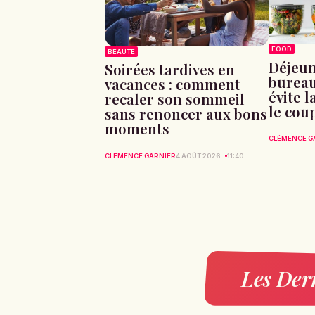
FOOD
BEAUTÉ
Déjeun
Soirées tardives en
bureau
vacances : comment
évite l
recaler son sommeil
le cou
sans renoncer aux bons
moments
CLÉMENCE G
CLÉMENCE GARNIER
4 AOÛT 2026
11:40
Les Dern