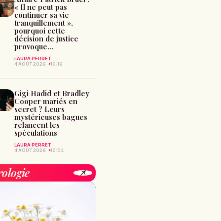
« Il ne peut pas
continuer sa vie
tranquillement »,
pourquoi cette
décision de justice
provoque...
LAURA PERRET
4 AOÛT 2026
10:16
Gigi Hadid et Bradley
Cooper mariés en
secret ? Leurs
mystérieuses bagues
relancent les
spéculations
LAURA PERRET
4 AOÛT 2026
10:04
rologie