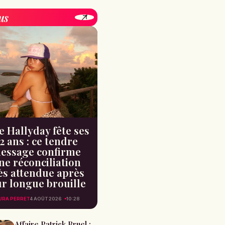
us
e Hallyday fête ses
2 ans : ce tendre
essage confirme
ne réconciliation
ès attendue après
ur longue brouille
URA PERRET
4 AOÛT 2026
10:28
Affaire Patrick Bruel :