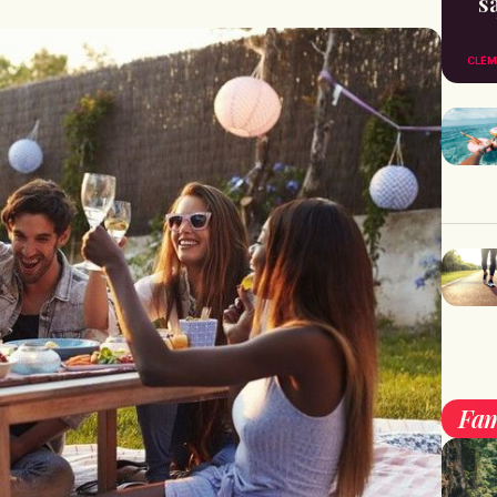
s
CLÉM
Fam