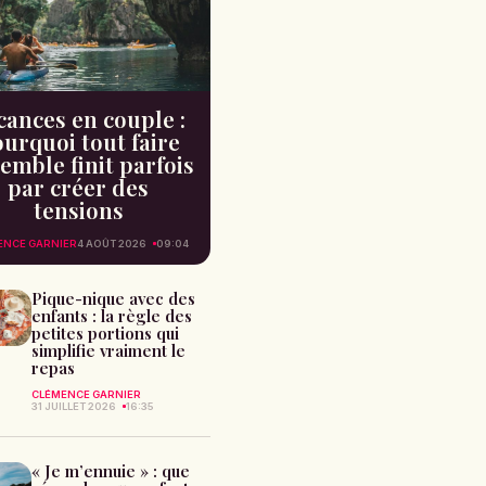
cances en couple :
urquoi tout faire
emble finit parfois
par créer des
tensions
ENCE GARNIER
4 AOÛT 2026
09:04
Pique-nique avec des
enfants : la règle des
petites portions qui
simplifie vraiment le
repas
CLÉMENCE GARNIER
31 JUILLET 2026
16:35
« Je m’ennuie » : que