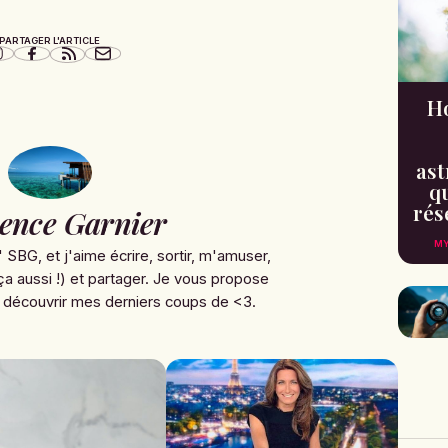
PARTAGER L'ARTICLE
H
ast
qu
rés
ence Garnier
MY
' SBG, et j'aime écrire, sortir, m'amuser,
ça aussi !) et partager. Je vous propose
 découvrir mes derniers coups de <3.