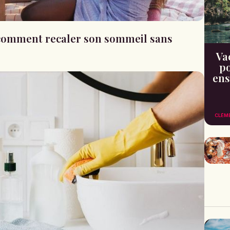
: comment recaler son sommeil sans
Va
po
ens
CLÉM