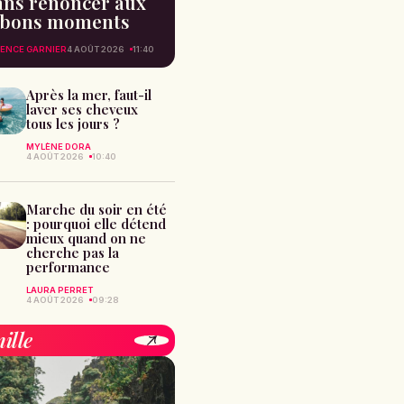
ans renoncer aux
bons moments
ENCE GARNIER
4 AOÛT 2026
11:40
Après la mer, faut-il
laver ses cheveux
tous les jours ?
MYLÈNE DORA
4 AOÛT 2026
10:40
Marche du soir en été
: pourquoi elle détend
mieux quand on ne
cherche pas la
performance
LAURA PERRET
4 AOÛT 2026
09:28
ille