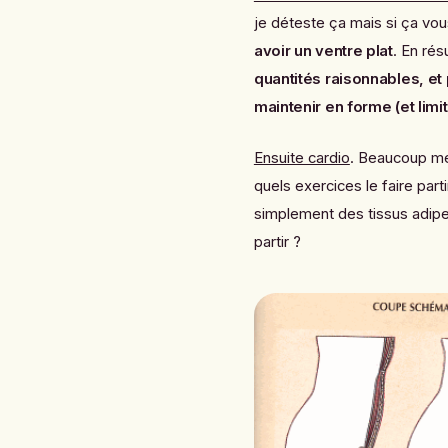
je déteste ça mais si ça vou
avoir un ventre plat
. En ré
quantités raisonnables, et
maintenir en forme (et lim
Ensuite cardio
. Beaucoup me
quels exercices le faire par
simplement des t
issus adip
partir ?