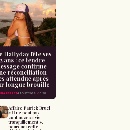
e Hallyday fête ses
2 ans : ce tendre
essage confirme
ne réconciliation
ès attendue après
ur longue brouille
URA PERRET
4 AOÛT 2026
10:28
Affaire Patrick Bruel :
« Il ne peut pas
continuer sa vie
tranquillement »,
pourquoi cette