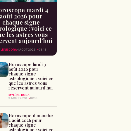
oroscope mardi 4
août 2026 pour
chaque signe
rologique : voici ce
e les astres vous
ervent aujourd’hui
LÈNE DORA
4 AOÛT 2026
08:18
Horoscope lundi 3
août 2026 pour
chaque signe
astrologique : voici ce
que les astres vous
réservent aujourd’hui
MYLÈNE DORA
3 AOÛT 2026
10:33
Horoscope dimanche
2 août 2026 pour
chaque signe
astrologique : voici ce