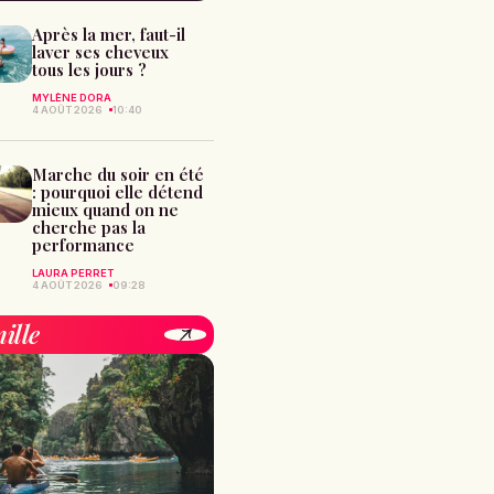
Après la mer, faut-il
laver ses cheveux
tous les jours ?
MYLÈNE DORA
4 AOÛT 2026
10:40
Marche du soir en été
: pourquoi elle détend
mieux quand on ne
cherche pas la
performance
LAURA PERRET
4 AOÛT 2026
09:28
ille