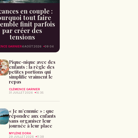
cances en couple :
urquoi tout faire
emble finit parfois
par créer des
tensions
ENCE GARNIER
4 AOÛT 2026
09:04
Pique-nique avec des
enfants : la règle des
petites portions qui
simplifie vraiment le
repas
CLÉMENCE GARNIER
31 JUILLET 2026
16:35
« Je m’ennuie » : que
répondre aux enfants
sans organiser leur
journée à leur place
MYLÈNE DORA
29 JUILLET 2026
11:38