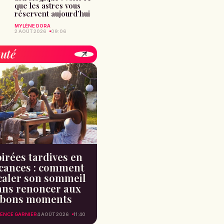
que les astres vous
réservent aujourd’hui
MYLÈNE DORA
2 AOÛT 2026
09:06
uté
irées tardives en
cances : comment
caler son sommeil
ans renoncer aux
bons moments
ENCE GARNIER
4 AOÛT 2026
11:40