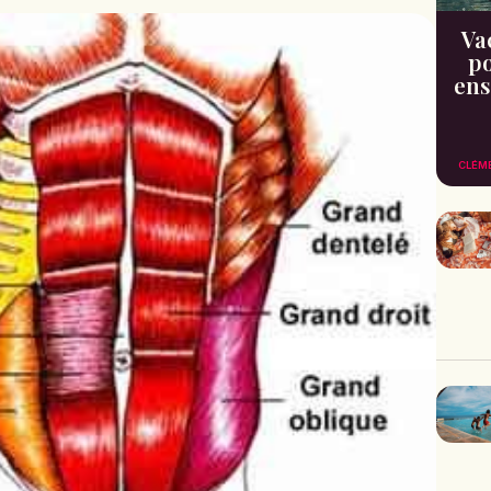
Va
po
ens
CLÉM