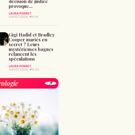
décision de justice
provoque...
LAURA PERRET
4 AOÛT 2026
10:16
Gigi Hadid et Bradley
Cooper mariés en
secret ? Leurs
mystérieuses bagues
relancent les
spéculations
LAURA PERRET
4 AOÛT 2026
10:04
rologie