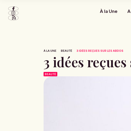
À la Une
A
À LA UNE
BEAUTÉ
3 IDÉES REÇUES SUR LES ABDOS
3 idées reçues
BEAUTÉ