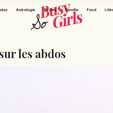
ctus
Astrologie
Beauté
Famille
Food
Life
 sur les abdos