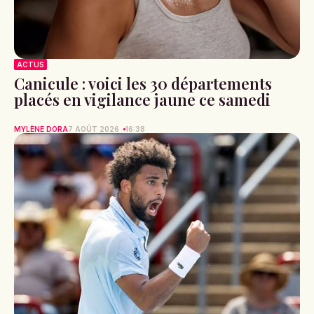
ACTUS
Canicule : voici les 30 départements
placés en vigilance jaune ce samedi
MYLÈNE DORA
7 AOÛT 2026
16:38