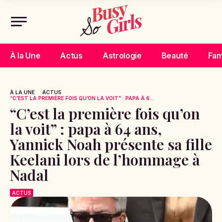
À la Une
Actus
Astrologie
Beauté
Fam
À LA UNE
ACTUS
“C’EST LA PREMIÈRE FOIS QU’ON LA VOIT” : PAPA À 6...
“C’est la première fois qu’on
la voit” : papa à 64 ans,
Yannick Noah présente sa fille
Keelani lors de l’hommage à
Nadal
ACTUS