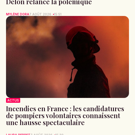
Delon relance la polémique
MYLÈNE DORA
7 AOÛT 2026
15:51
ACTUS
Incendies en France : les candidatures
de pompiers volontaires connaissent
une hausse spectaculaire
LAURA PERRET
7 AOÛT 2026
15:30