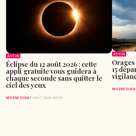
ACTUS
ACTUS
Orages 
Éclipse du 12 août 2026 : cette
15 dépa
appli gratuite vous guidera à
vigilan
chaque seconde sans quitter le
ciel des yeux
MYLÈNE DORA
MYLÈNE DORA
8 AOÛT 2026
10:45