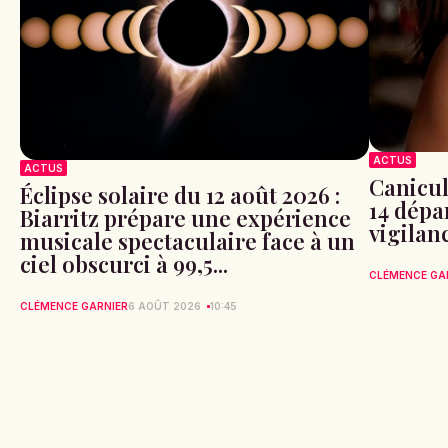
ACTUS
ACTUS
Canicule
Éclipse solaire du 12 août 2026 :
14 dépa
Biarritz prépare une expérience
vigilan
musicale spectaculaire face à un
ciel obscurci à 99,5...
CLÉMENCE GA
CLÉMENCE GARNIER
6 AOÛT 2026
10:45