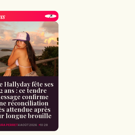
us
e Hallyday fête ses
2 ans : ce tendre
essage confirme
ne réconciliation
ès attendue après
ur longue brouille
URA PERRET
4 AOÛT 2026
10:28