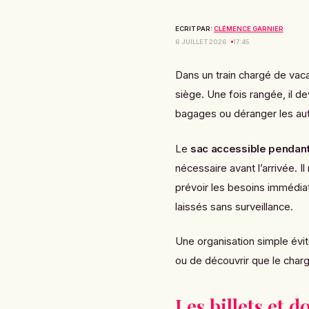
ECRIT PAR:
CLÉMENCE GARNIER
6 JUILLET 2026
17:45
Dans un train chargé de vacan
siège. Une fois rangée, il de
bagages ou déranger les au
Le
sac accessible pendant 
nécessaire avant l’arrivée. I
prévoir les besoins immédiat
laissés sans surveillance.
Une organisation simple évit
ou de découvrir que le chargeu
Les billets et 