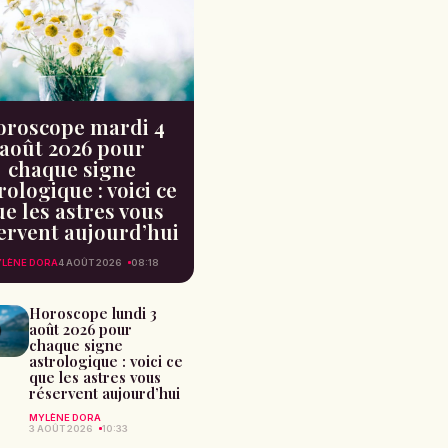
oroscope mardi 4
août 2026 pour
chaque signe
rologique : voici ce
e les astres vous
ervent aujourd’hui
LÈNE DORA
4 AOÛT 2026
08:18
Horoscope lundi 3
août 2026 pour
chaque signe
astrologique : voici ce
que les astres vous
réservent aujourd’hui
MYLÈNE DORA
3 AOÛT 2026
10:33