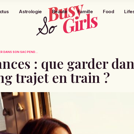
ctus
Astrologie
Beauté
Famille
Food
Life
R DANS SON SAC PEND...
nces : que garder dan
g trajet en train ?