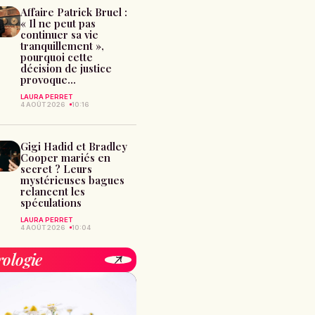
Affaire Patrick Bruel :
« Il ne peut pas
continuer sa vie
tranquillement »,
pourquoi cette
décision de justice
provoque...
LAURA PERRET
4 AOÛT 2026
10:16
Gigi Hadid et Bradley
Cooper mariés en
secret ? Leurs
mystérieuses bagues
relancent les
spéculations
LAURA PERRET
4 AOÛT 2026
10:04
rologie