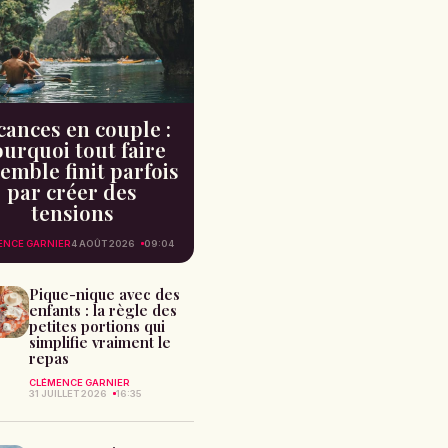
cances en couple :
urquoi tout faire
emble finit parfois
par créer des
tensions
ENCE GARNIER
4 AOÛT 2026
09:04
Pique-nique avec des
enfants : la règle des
petites portions qui
simplifie vraiment le
repas
CLÉMENCE GARNIER
31 JUILLET 2026
16:35