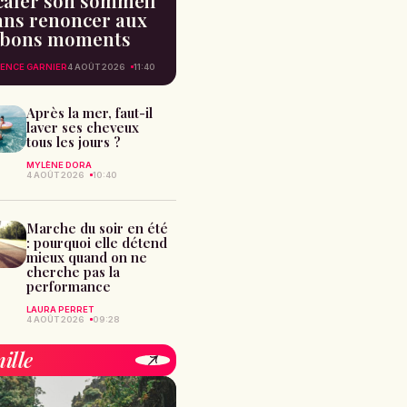
caler son sommeil
ans renoncer aux
bons moments
ENCE GARNIER
4 AOÛT 2026
11:40
Après la mer, faut-il
laver ses cheveux
tous les jours ?
MYLÈNE DORA
4 AOÛT 2026
10:40
Marche du soir en été
: pourquoi elle détend
mieux quand on ne
cherche pas la
performance
LAURA PERRET
4 AOÛT 2026
09:28
ille