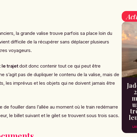
Act
ciers, la grande valise trouve parfois sa place loin du
vient difficile de la récupérer sans déplacer plusieurs
tres voyageurs.
le trajet
doit donc contenir tout ce qui peut être
l ne s’agit pas de dupliquer le contenu de la valise, mais de
s, les imprévus et les objets qui ne doivent jamais être
Jad
2
m
u
e de fouiller dans l’allée au moment où le train redémarre
tr
r, le billet suivant et le gilet se trouvent sous trois sacs.
le
LA
documents