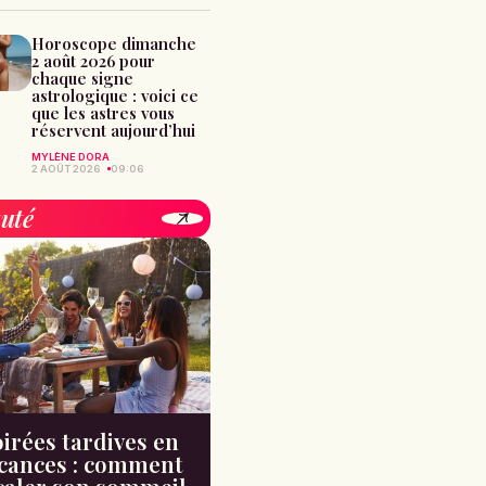
Horoscope dimanche
2 août 2026 pour
chaque signe
astrologique : voici ce
que les astres vous
réservent aujourd’hui
MYLÈNE DORA
2 AOÛT 2026
09:06
uté
irées tardives en
cances : comment