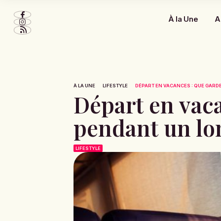
À la Une
A
À LA UNE
LIFESTYLE
DÉPART EN VACANCES : QUE GARDE
Départ en vaca
pendant un lon
LIFESTYLE