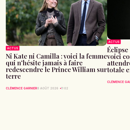
ACTUS
Éclipse 
ACTUS
Ni Kate ni Camilla : voici la femme
voici c
qui n’hésite jamais à faire
attendr
redescendre le Prince William sur
totale 
terre
CLÉMENCE GA
CLÉMENCE GARNIER
8 AOÛT 2026
11:02