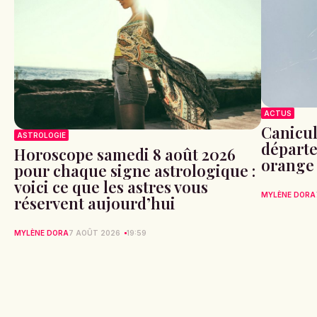
ACTUS
Canicule
ASTROLOGIE
départe
Horoscope samedi 8 août 2026
orange
pour chaque signe astrologique :
voici ce que les astres vous
MYLÈNE DORA
réservent aujourd’hui
MYLÈNE DORA
7 AOÛT 2026
19:59