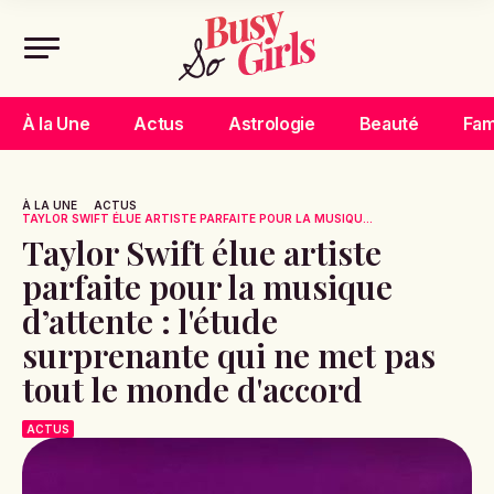
À la Une
Actus
Astrologie
Beauté
Fam
À LA UNE
ACTUS
TAYLOR SWIFT ÉLUE ARTISTE PARFAITE POUR LA MUSIQU...
Taylor Swift élue artiste
parfaite pour la musique
d’attente : l'étude
surprenante qui ne met pas
tout le monde d'accord
ACTUS