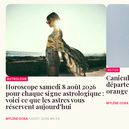
ACTUS
Canicule
ASTROLOGIE
départe
Horoscope samedi 8 août 2026
orange
pour chaque signe astrologique :
voici ce que les astres vous
MYLÈNE DORA
réservent aujourd’hui
MYLÈNE DORA
7 AOÛT 2026
19:59