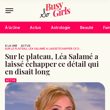
À la Une
Actus
Astrologie
Beauté
Fam
À LA UNE
ACTUS
SUR LE PLATEAU, LÉA SALAMÉ A LAISSÉ ÉCHAPPER CE D...
Sur le plateau, Léa Salamé a
laissé échapper ce détail qui
en disait long
ACTUS