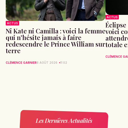
ACTUS
Éclipse 
ACTUS
Ni Kate ni Camilla : voici la femme
voici c
qui n’hésite jamais à faire
attendr
redescendre le Prince William sur
totale 
terre
CLÉMENCE GA
CLÉMENCE GARNIER
8 AOÛT 2026
11:02
Les Dernières Actualités