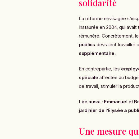
solidarité
La réforme envisagée s’insp
instaurée en 2004, qui avait 
rémunéré. Concrètement, l
publics
devraient travailler
supplémentaire
.
En contrepartie, les
employe
spéciale
affectée au budget 
de travail, stimuler la produ
Lire aussi :
Emmanuel et Bri
jardinier de l’Élysée a publ
Une mesure qui