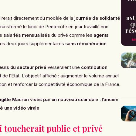
ast
irerait directement du modèle de la
journée de solidarité
qu
transformé le lundi de Pentecôte en jour travaillé non
rés
es
salariés mensualisés
du privé comme les
agents
MY
 ces deux jours supplémentaires
sans rémunération
urs du secteur privé
verseraient une
contribution
de l’État. L’objectif affiché : augmenter le volume annuel
ction et renforcer la compétitivité économique de la France.
gitte Macron visés par un nouveau scandale : l’ancien
ié une vidéo virale
 toucherait public et privé