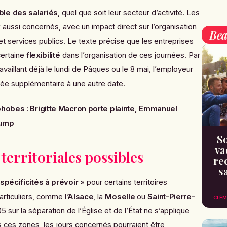
ble des salariés
, quel que soit leur secteur d’activité. Les
 aussi concernés, avec un impact direct sur l’organisation
Bea
et services publics. Le texte précise que les entreprises
certaine
flexibilité
dans l’organisation de ces journées. Par
availlant déjà le lundi de Pâques ou le 8 mai, l’employeur
née supplémentaire à une autre date.
hobes : Brigitte Macron porte plainte, Emmanuel
rump
So
va
territoriales possibles
re
s
spécificités à prévoir
» pour certains territoires
particuliers, comme
l’Alsace
, la
Moselle
ou
Saint-Pierre-
CLÉM
905 sur la séparation de l’Église et de l’État ne s’applique
ces zones, les jours concernés pourraient être