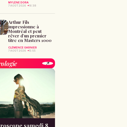
MYLÈNE DORA
7 AOÛT 2026
16:38
Arthur Fils
impressionne à
Montréal et peut
rêver d’un premier
titre en Masters 1000
CLÉMENCE GARNIER
7 AOÛT 2026
15:55
rologie
roscope samedi 8