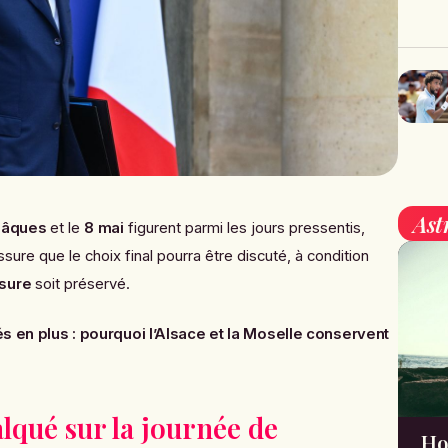
Ast
Pâques
et le
8 mai
figurent parmi les jours pressentis,
re que le choix final pourra être discuté, à condition
sure
soit préservé.
és en plus : pourquoi l’Alsace et la Moselle conservent
alqué sur la journée de
Ho