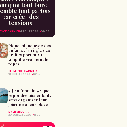
urquoi tout faire
emble finit parfois
par créer des
tensions
ENCE GARNIER
4 AOÛT 2026
09:04
Pique-nique avec des
enfants : la règle des
petites portions qui
simplifie vraiment le
repas
CLÉMENCE GARNIER
31 JUILLET 2026
16:35
« Je m’ennuie » : que
répondre aux enfants
sans organiser leur
journée à leur place
MYLÈNE DORA
29 JUILLET 2026
11:38