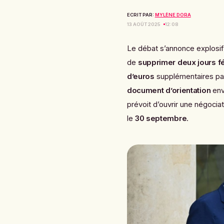
ECRIT PAR:
MYLÈNE DORA
13 AOÛT 2025
12:08
Le débat s’annonce explosif 
de
supprimer deux jours f
d’euros
supplémentaires par 
document d’orientation
env
prévoit d’ouvrir une négocia
le
30 septembre
.