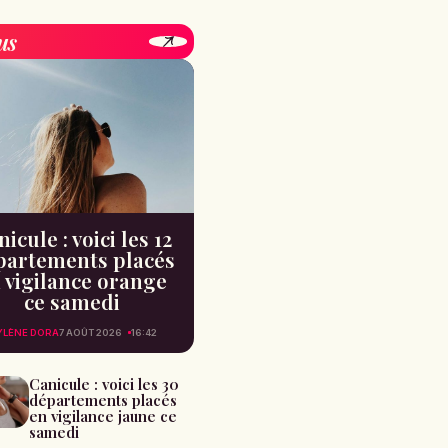
us
icule : voici les 12
partements placés
 vigilance orange
ce samedi
YLÈNE DORA
7 AOÛT 2026
16:42
Canicule : voici les 30
départements placés
en vigilance jaune ce
samedi