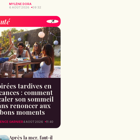
MYLÈNE DORA
6 AOÛT 2026
09:32
uté
irées tardives en
cances : comment
caler son sommeil
ans renoncer aux
bons moments
ENCE GARNIER
4 AOÛT 2026
11:40
Après la mer, faut-il