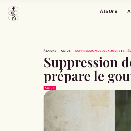
À la Une
A
À LA UNE
ACTUS
SUPPRESSION DE DEUX JOURS FÉRIÉS 
Suppression de
prépare le go
ACTUS