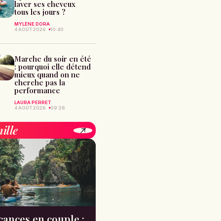
laver ses cheveux
tous les jours ?
MYLÈNE DORA
4 AOÛT 2026
10:40
Marche du soir en été
: pourquoi elle détend
mieux quand on ne
cherche pas la
performance
LAURA PERRET
4 AOÛT 2026
09:28
ille
cances en couple :