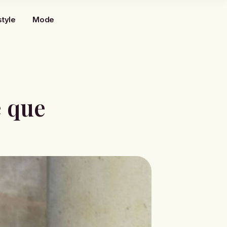
style
Mode
e que