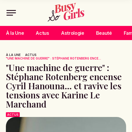
À la Une
Actus
Astrologie
Beauté
Fam
À LA UNE
ACTUS
"UNE MACHINE DE GUERRE" : STÉPHANE ROTENBERG ENCE...
"Une machine de guerre" :
Stéphane Rotenberg encense
Cyril Hanouna… et ravive les
tensions avec Karine Le
Marchand
ACTUS