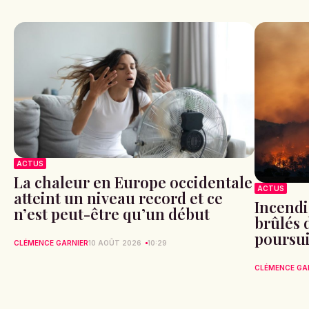
ACTUS
La chaleur en Europe occidentale
ACTUS
atteint un niveau record et ce
Incendi
n’est peut-être qu’un début
brûlés 
poursui
CLÉMENCE GARNIER
10 AOÛT 2026
10:29
CLÉMENCE GA