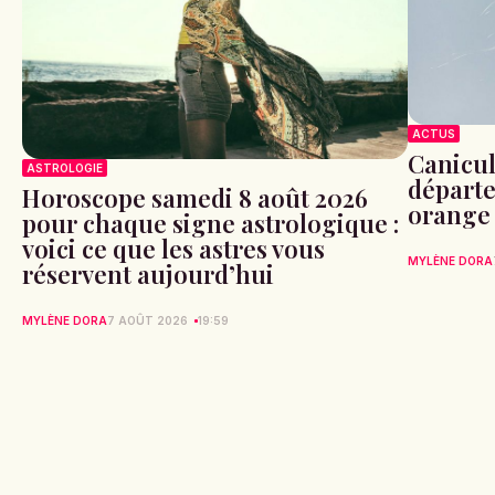
ACTUS
Canicule
ASTROLOGIE
départe
Horoscope samedi 8 août 2026
orange
pour chaque signe astrologique :
voici ce que les astres vous
MYLÈNE DORA
réservent aujourd’hui
MYLÈNE DORA
7 AOÛT 2026
19:59