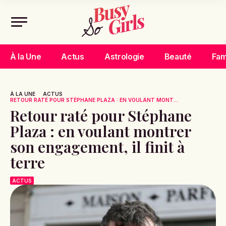
À la Une
Actus
Astrologie
Beauté
Fam
À LA UNE
ACTUS
RETOUR RATÉ POUR STÉPHANE PLAZA : EN VOULANT MONT...
Retour raté pour Stéphane
Plaza : en voulant montrer
son engagement, il finit à
terre
ACTUS