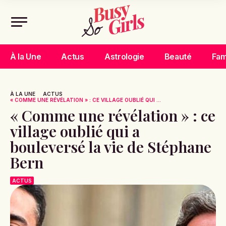
À la Une
Actus
Astrologie
Beauté
Fam
À LA UNE
ACTUS
« COMME UNE RÉVÉLATION » : CE VILLAGE OUBLIÉ QUI ...
« Comme une révélation » : ce
village oublié qui a
bouleversé la vie de Stéphane
Bern
ACTUS