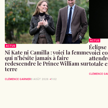
ACTUS
Éclipse 
ACTUS
Ni Kate ni Camilla : voici la femme
voici c
qui n’hésite jamais à faire
attendr
redescendre le Prince William sur
totale 
terre
CLÉMENCE GA
CLÉMENCE GARNIER
8 AOÛT 2026
11:02