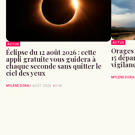
ACTUS
ACTUS
Orages 
Éclipse du 12 août 2026 : cette
15 dépa
appli gratuite vous guidera à
vigilan
chaque seconde sans quitter le
ciel des yeux
MYLÈNE DORA
MYLÈNE DORA
8 AOÛT 2026
10:45