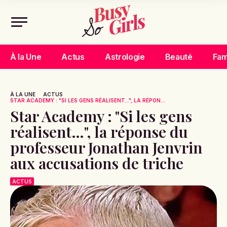
À la Une
Actus
Astrologie
Beauté
Fam
À LA UNE
ACTUS
STAR ACADEMY : "SI LES GENS RÉALISENT…", LA RÉPON...
Star Academy : "Si les gens
réalisent…", la réponse du
professeur Jonathan Jenvrin
aux accusations de triche
ACTUS